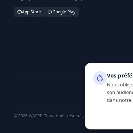
App Store
Google Play
Vos préfé
Nous utilis
son audienc
dans notre
© 2026 WASPP. Tous droits réservés.