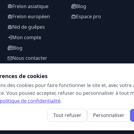
Frelon asiatique
Blog
Frelon européen
Espace pro
Nid de guêpes
Mon compte
Blog
Nous contacter
rences de cookies
ons des cookies pour faire fonctionner le site et, avec votr
SUIVEZ-NOUS
e. Vous pouvez accepter, refuser ou personnaliser à tout 
politique de confidentialité
.
Tout refuser
Personnaliser