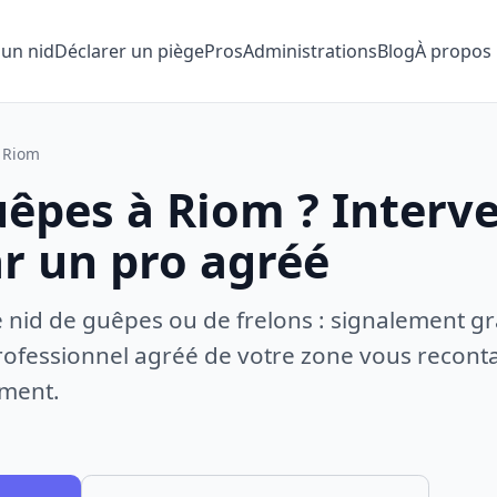
 un nid
Déclarer un piège
Pros
Administrations
Blog
À propos
Riom
uêpes à Riom ? Interv
ar un pro agréé
e nid de guêpes ou de frelons : signalement gr
ofessionnel agréé de votre zone vous recontac
ement.