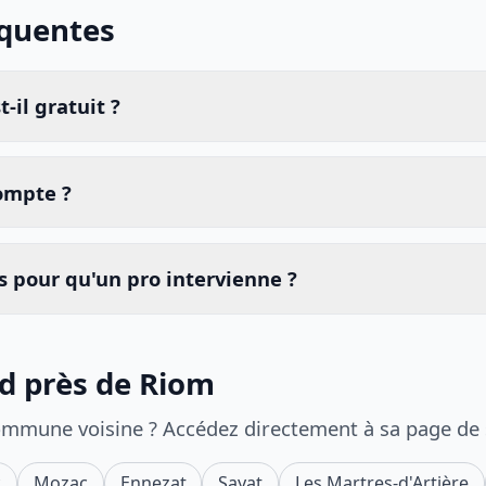
équentes
-il gratuit ?
compte ?
 pour qu'un pro intervienne ?
id près de Riom
ommune voisine ? Accédez directement à sa page de
c
Mozac
Ennezat
Sayat
Les Martres-d'Artière