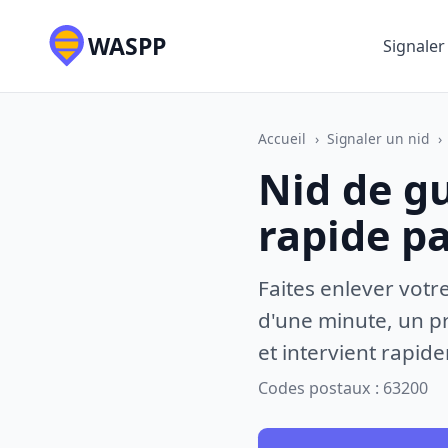
WASPP
Signaler
Accueil
›
Signaler un nid
›
Nid de g
rapide p
Faites enlever votr
d'une minute, un pr
et intervient rapid
Codes postaux : 63200