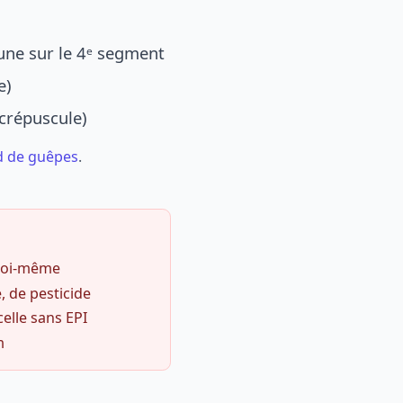
une sur le 4ᵉ segment
e)
 crépuscule)
d de guêpes
.
 soi-même
, de pesticide
celle sans EPI
m