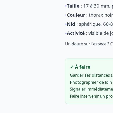
•
Taille
: 17 à 30 mm, p
•
Couleur
: thorax noi
•
Nid
: sphérique, 60-8
•
Activité
: visible de 
Un doute sur l'espèce ? 
✓ À faire
Garder ses distances 
Photographier de loin 
Signaler immédiatem
Faire intervenir un pr