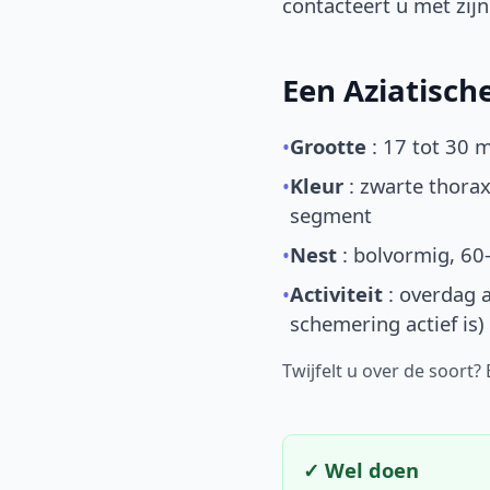
contacteert u met zijn 
Een Aziatisc
•
Grootte
: 17 tot 30 
•
Kleur
: zwarte thorax
segment
•
Nest
: bolvormig, 60
•
Activiteit
: overdag a
schemering actief is)
Twijfelt u over de soort?
✓ Wel doen