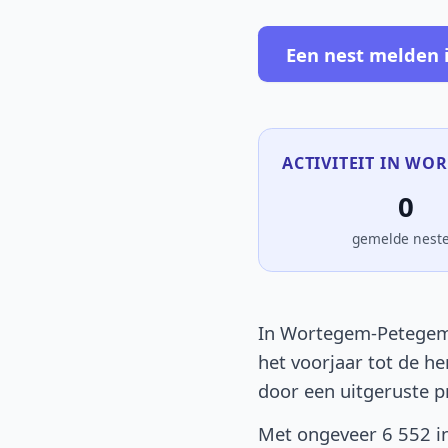
Een nest melden
ACTIVITEIT IN WO
0
gemelde nest
In Wortegem-Petegem o
het voorjaar tot de he
door een uitgeruste p
Met ongeveer 6 552 i