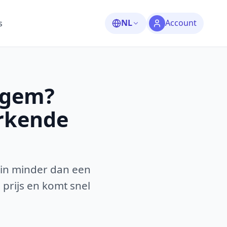
NL
Account
s
egem?
erkende
 in minder dan een
 prijs en komt snel