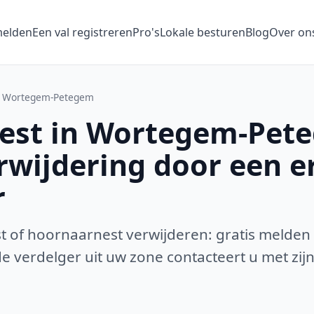
melden
Een val registreren
Pro's
Lokale besturen
Blog
Over on
Wortegem-Petegem
est in Wortegem-Pet
erwijdering door een 
r
 of hoornaarnest verwijderen: gratis melden
 verdelger uit uw zone contacteert u met zijn