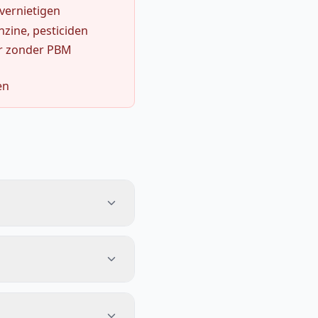
 vernietigen
zine, pesticiden
r zonder PBM
en