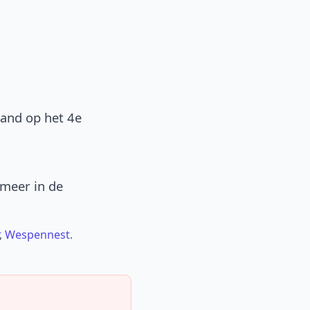
band op het 4e
 meer in de
,
Wespennest
.