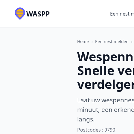
WASPP
Een nest 
Home
›
Een nest melden
›
Wespenn
Snelle v
verdelge
Laat uw wespennest
minuut, een erkende
langs.
Postcodes : 9790