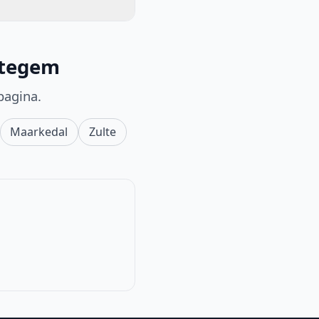
etegem
pagina.
Maarkedal
Zulte