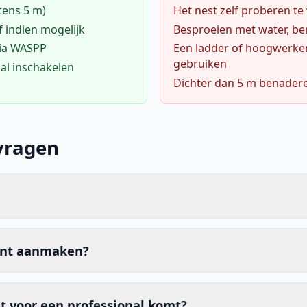
tens 5 m)
Het nest zelf proberen te
f indien mogelijk
Besproeien met water, ben
via WASPP
Een ladder of hoogwerke
gebruiken
al inschakelen
Dichter dan 5 m benader
vragen
unt aanmaken?
t voor een professional komt?