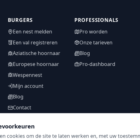
BURGERS
PROFESSIONALS
Een nest melden
Pro worden
Een val registreren
Onze tarieven
Aziatische hoornaar
Blog
Europese hoornaar
Pro-dashboard
Wespennest
Mijn account
Blog
Contact
evoorkeuren
en cookies om de site te laten werken en, met uw toestem