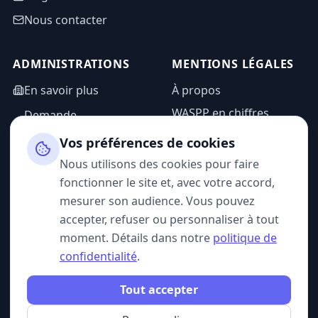
Nous contacter
ADMINISTRATIONS
MENTIONS LÉGALES
En savoir plus
À propos
WASPP en chiffres
Demande
d'information
Mentions légales
Vos préférences de cookies
Espace admin
Politique de
Nous utilisons des cookies pour faire
confidentialité
fonctionner le site et, avec votre accord,
CGU
mesurer son audience. Vous pouvez
accepter, refuser ou personnaliser à tout
moment. Détails dans notre
politique de
confidentialité
.
SUIVEZ-NOUS
Tout accepter