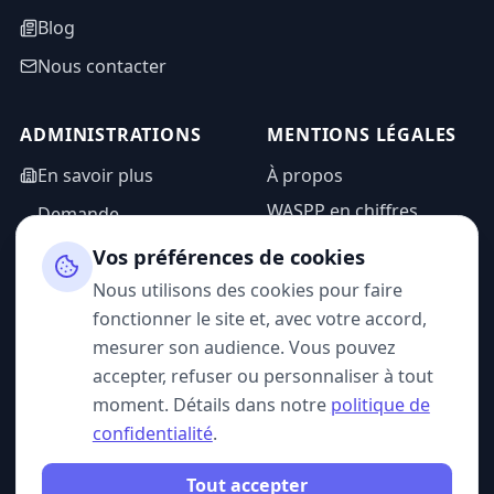
Blog
Nous contacter
ADMINISTRATIONS
MENTIONS LÉGALES
En savoir plus
À propos
WASPP en chiffres
Demande
d'information
Mentions légales
Vos préférences de cookies
Espace admin
Politique de
Nous utilisons des cookies pour faire
confidentialité
fonctionner le site et, avec votre accord,
CGU
mesurer son audience. Vous pouvez
accepter, refuser ou personnaliser à tout
moment. Détails dans notre
politique de
confidentialité
.
SUIVEZ-NOUS
Tout accepter