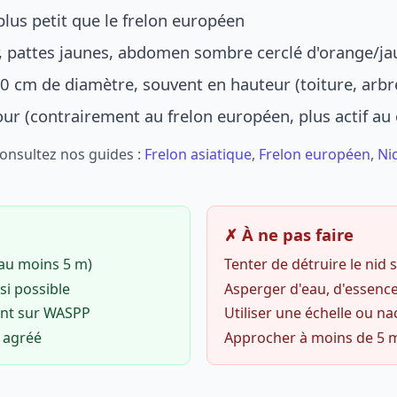
lus petit que le frelon européen
r, pattes jaunes, abdomen sombre cerclé d'orange/ja
0 cm de diamètre, souvent en hauteur (toiture, arbr
jour (contrairement au frelon européen, plus actif au
Consultez nos guides :
Frelon asiatique
,
Frelon européen
,
Ni
✗ À ne pas faire
(au moins 5 m)
Tenter de détruire le nid
si possible
Asperger d'eau, d'essence
ent sur WASPP
Utiliser une échelle ou na
o agréé
Approcher à moins de 5 