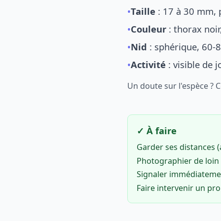
•
Taille
: 17 à 30 mm, p
•
Couleur
: thorax noi
•
Nid
: sphérique, 60-8
•
Activité
: visible de 
Un doute sur l'espèce ? 
✓ À faire
Garder ses distances 
Photographier de loin 
Signaler immédiatem
Faire intervenir un pr