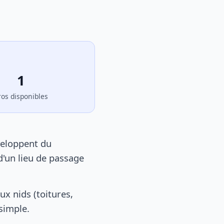
1
ros disponibles
veloppent du
d'un lieu de passage
x nids (toitures,
 simple.