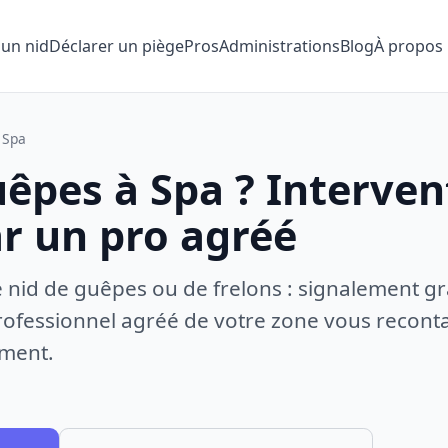
 un nid
Déclarer un piège
Pros
Administrations
Blog
À propos
Spa
uêpes à Spa ? Interven
ar un pro agréé
e nid de guêpes ou de frelons : signalement gr
ofessionnel agréé de votre zone vous recontac
ement.