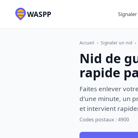
WASPP
Signaler
Accueil
›
Signaler un nid
›
Nid de g
rapide p
Faites enlever votr
d'une minute, un pr
et intervient rapid
Codes postaux : 4900