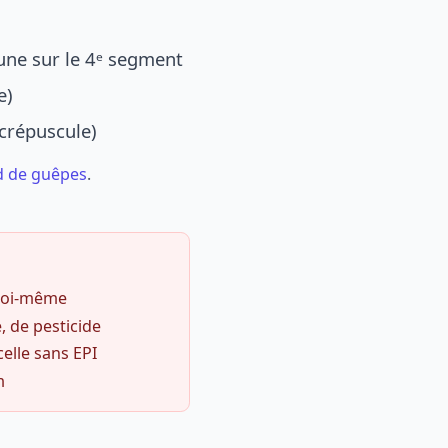
une sur le 4ᵉ segment
e)
 crépuscule)
d de guêpes
.
 soi-même
, de pesticide
celle sans EPI
m