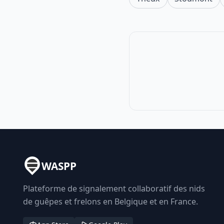
WASPP
Plateforme de signalement collaboratif des nids
de guêpes et frelons en Belgique et en France.