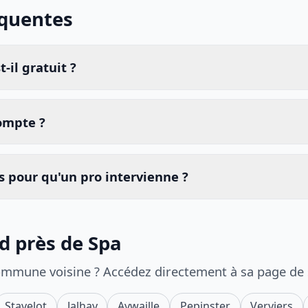
équentes
-il gratuit ?
compte ?
 pour qu'un pro intervienne ?
id près de Spa
ommune voisine ? Accédez directement à sa page de
Stavelot
Jalhay
Aywaille
Pepinster
Verviers