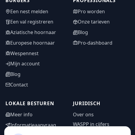
BURGERS
PROFESSIONALS
Een nest melden
Pro worden
Een val registreren
Onze tarieven
Aziatische hoornaar
Blog
Europese hoornaar
Pro-dashboard
Wespennest
Mijn account
Blog
Contact
LOKALE BESTUREN
JURIDISCH
Meer info
Over ons
WASPP in cijfers
Informatieaanvraag
Wettelijke vermeldingen