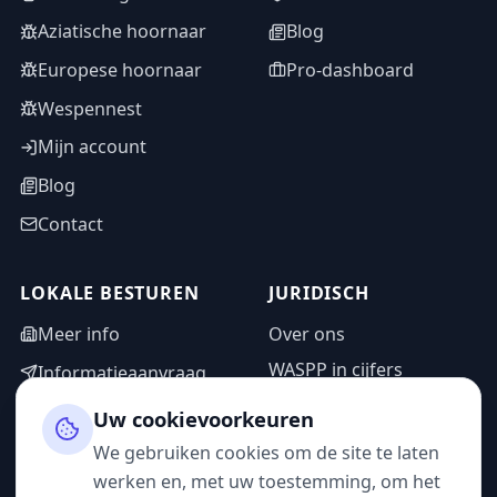
Aziatische hoornaar
Blog
Europese hoornaar
Pro-dashboard
Wespennest
Mijn account
Blog
Contact
LOKALE BESTUREN
JURIDISCH
Meer info
Over ons
WASPP in cijfers
Informatieaanvraag
Wettelijke vermeldingen
Adminzone
Uw cookievoorkeuren
Privacybeleid
We gebruiken cookies om de site te laten
Gebruiksvoorwaarden
werken en, met uw toestemming, om het