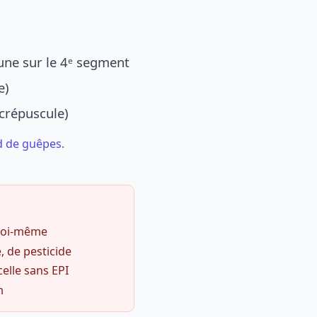
une sur le 4ᵉ segment
e)
 crépuscule)
d de guêpes
.
 soi-même
, de pesticide
celle sans EPI
m