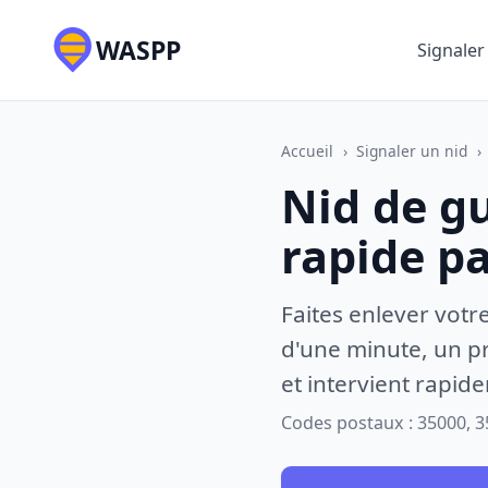
WASPP
Signaler
Accueil
›
Signaler un nid
›
Nid de g
rapide p
Faites enlever votr
d'une minute, un pr
et intervient rapid
Codes postaux : 35000, 3