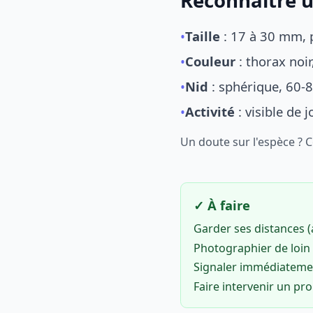
Reconnaître u
•
Taille
: 17 à 30 mm, p
•
Couleur
: thorax noi
•
Nid
: sphérique, 60-8
•
Activité
: visible de 
Un doute sur l'espèce ? 
✓ À faire
Garder ses distances 
Photographier de loin 
Signaler immédiatem
Faire intervenir un pr