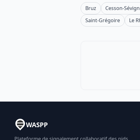
Bruz
Cesson-Sévign
Saint-Grégoire
Le R
WASPP
Plateforme de signalement collaboratif des nids