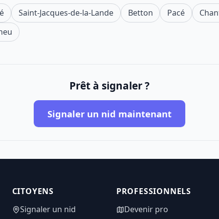
é
Saint-Jacques-de-la-Lande
Betton
Pacé
Chan
heu
Prêt à signaler ?
Signaler un nid maintenant
CITOYENS
PROFESSIONNELS
Signaler un nid
Devenir pro