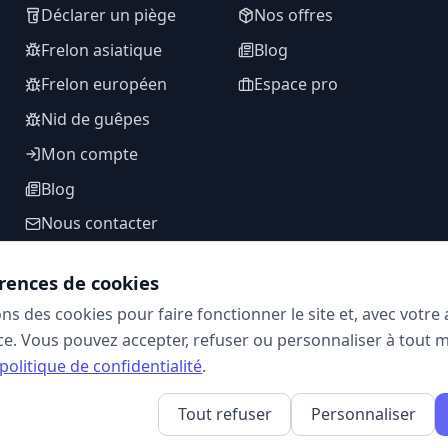
Déclarer un piège
Nos offres
Frelon asiatique
Blog
Frelon européen
Espace pro
Nid de guêpes
Mon compte
Blog
Nous contacter
rences de cookies
ons des cookies pour faire fonctionner le site et, avec votr
SUIVEZ-NOUS
e. Vous pouvez accepter, refuser ou personnaliser à tout 
politique de confidentialité
.
Tout refuser
Personnaliser