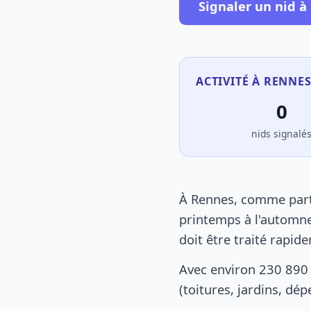
Signaler un nid à
ACTIVITÉ À RENNES
0
nids signalé
À Rennes, comme parto
printemps à l'automne
doit être traité rapid
Avec environ 230 890
(toitures, jardins, dé