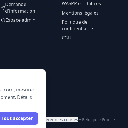
WASPP en chiffres
Demande
d'information
Mentions légales
Espace admin
Politique de
confidentialité
CGU
e accord, mesurer
moment. Détails
Tout accepter
Gérer mes cookies
Belgique · France