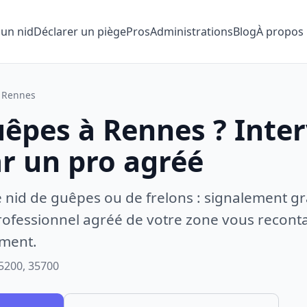
 un nid
Déclarer un piège
Pros
Administrations
Blog
À propos
Rennes
uêpes à Rennes ? Inte
ar un pro agréé
e nid de guêpes ou de frelons : signalement gr
ofessionnel agréé de votre zone vous recontac
ement.
5200, 35700