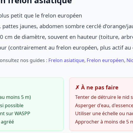
n frelon asiatique
lus petit que le frelon européen
r, pattes jaunes, abdomen sombre cerclé d'orange/ja
0 cm de diamètre, souvent en hauteur (toiture, arbr
jour (contrairement au frelon européen, plus actif au
Consultez nos guides :
Frelon asiatique
,
Frelon européen
,
Ni
✗ À ne pas faire
(au moins 5 m)
Tenter de détruire le nid
si possible
Asperger d'eau, d'essence
ent sur WASPP
Utiliser une échelle ou na
o agréé
Approcher à moins de 5 