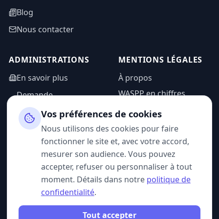
Blog
Nous contacter
ADMINISTRATIONS
MENTIONS LÉGALES
En savoir plus
À propos
WASPP en chiffres
Demande
d'information
Mentions légales
Vos préférences de cookies
Espace admin
Politique de
Nous utilisons des cookies pour faire
confidentialité
fonctionner le site et, avec votre accord,
CGU
mesurer son audience. Vous pouvez
accepter, refuser ou personnaliser à tout
moment. Détails dans notre
politique de
confidentialité
.
SUIVEZ-NOUS
Tout accepter