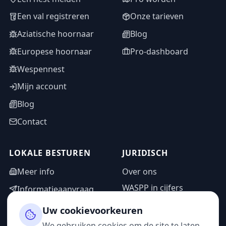
Een val registreren
Onze tarieven
Aziatische hoornaar
Blog
Europese hoornaar
Pro-dashboard
Wespennest
Mijn account
Blog
Contact
LOKALE BESTUREN
JURIDISCH
Meer info
Over ons
WASPP in cijfers
Informatieaanvraag
Wettelijke vermeldingen
Adminzone
Uw cookievoorkeuren
Privacybeleid
We gebruiken cookies om de site te laten