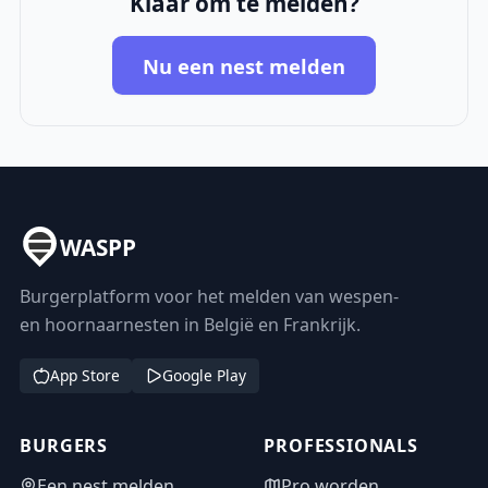
Klaar om te melden?
Nu een nest melden
WASPP
Burgerplatform voor het melden van wespen-
en hoornaarnesten in België en Frankrijk.
App Store
Google Play
BURGERS
PROFESSIONALS
Een nest melden
Pro worden