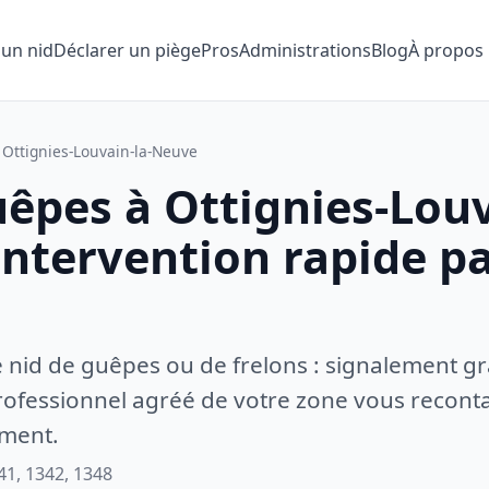
 un nid
Déclarer un piège
Pros
Administrations
Blog
À propos
Ottignies-Louvain-la-Neuve
êpes à Ottignies-Louv
Intervention rapide pa
e nid de guêpes ou de frelons : signalement gr
ofessionnel agréé de votre zone vous recontac
ement.
41, 1342, 1348