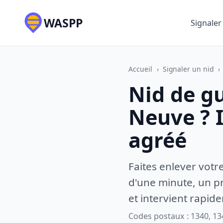
WASPP
Signaler
Accueil
›
Signaler un nid
›
Nid de gu
Neuve ? 
agréé
Faites enlever votr
d'une minute, un pr
et intervient rapid
Codes postaux : 1340, 13