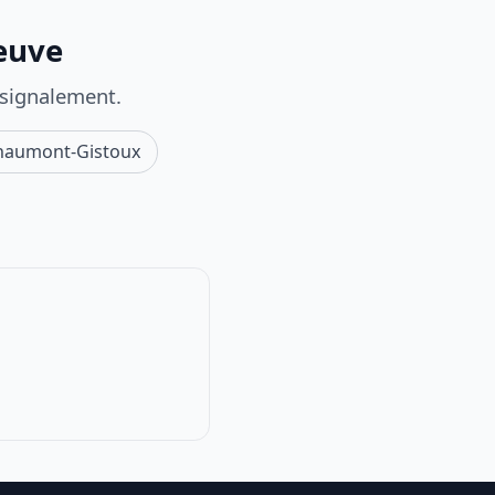
Neuve
 signalement.
haumont-Gistoux