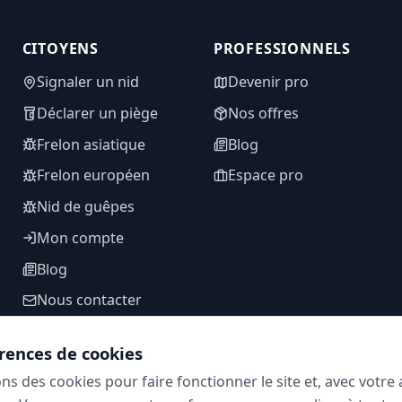
CITOYENS
PROFESSIONNELS
Signaler un nid
Devenir pro
Déclarer un piège
Nos offres
Frelon asiatique
Blog
Frelon européen
Espace pro
Nid de guêpes
Mon compte
Blog
Nous contacter
rences de cookies
ons des cookies pour faire fonctionner le site et, avec votr
SUIVEZ-NOUS