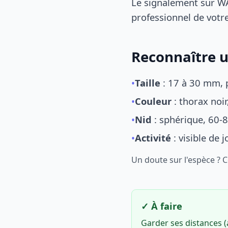
Le signalement sur WA
professionnel de votre
Reconnaître u
•
Taille
: 17 à 30 mm, p
•
Couleur
: thorax noi
•
Nid
: sphérique, 60-8
•
Activité
: visible de 
Un doute sur l'espèce ? 
✓ À faire
Garder ses distances 