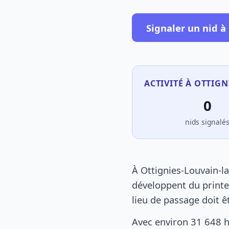
Signaler un nid à
ACTIVITÉ À OTTIGN
0
nids signalé
À Ottignies-Louvain-l
développent du printe
lieu de passage doit ê
Avec environ 31 648 