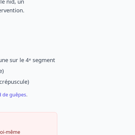
le nid, un
ervention.
une sur le 4ᵉ segment
e)
 crépuscule)
d de guêpes
.
 soi-même