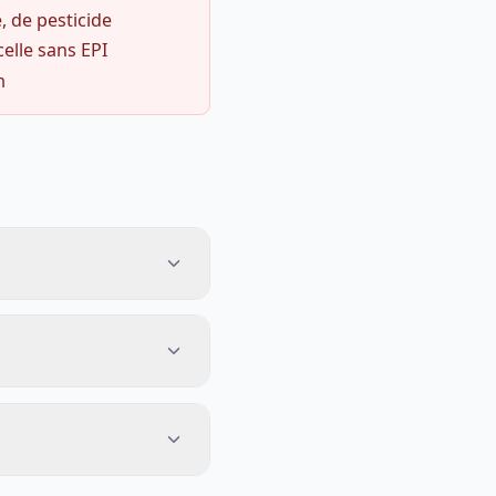
, de pesticide
celle sans EPI
m