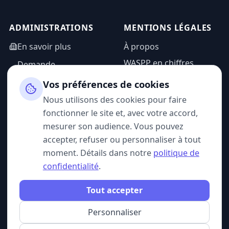
ADMINISTRATIONS
MENTIONS LÉGALES
En savoir plus
À propos
WASPP en chiffres
Demande
d'information
Mentions légales
Vos préférences de cookies
Espace admin
Politique de
Nous utilisons des cookies pour faire
confidentialité
fonctionner le site et, avec votre accord,
CGU
mesurer son audience. Vous pouvez
accepter, refuser ou personnaliser à tout
moment. Détails dans notre
politique de
confidentialité
.
SUIVEZ-NOUS
Tout accepter
Personnaliser
© 2026 WASPP. Tous droits réservés.