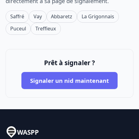
directement à sa page de signalement.
Saffré
Vay
Abbaretz
La Grigonnais
Puceul
Treffieux
Prêt à signaler ?
Signaler un nid maintenant
WASPP