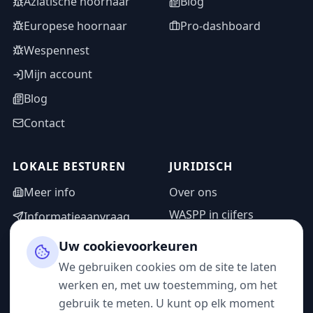
Aziatische hoornaar
Blog
Europese hoornaar
Pro-dashboard
Wespennest
Mijn account
Blog
Contact
LOKALE BESTUREN
JURIDISCH
Meer info
Over ons
WASPP in cijfers
Informatieaanvraag
Wettelijke vermeldingen
Adminzone
Uw cookievoorkeuren
Privacybeleid
We gebruiken cookies om de site te laten
Gebruiksvoorwaarden
werken en, met uw toestemming, om het
gebruik te meten. U kunt op elk moment