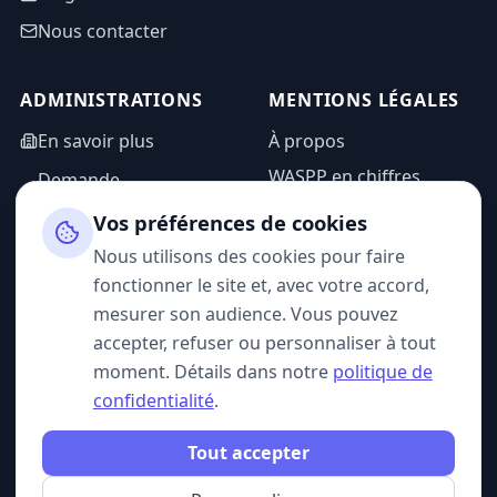
Nous contacter
ADMINISTRATIONS
MENTIONS LÉGALES
En savoir plus
À propos
WASPP en chiffres
Demande
d'information
Mentions légales
Vos préférences de cookies
Espace admin
Politique de
Nous utilisons des cookies pour faire
confidentialité
fonctionner le site et, avec votre accord,
CGU
mesurer son audience. Vous pouvez
accepter, refuser ou personnaliser à tout
moment. Détails dans notre
politique de
confidentialité
.
SUIVEZ-NOUS
Tout accepter