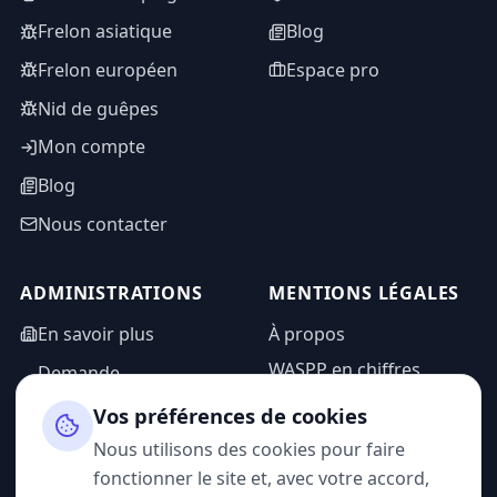
Frelon asiatique
Blog
Frelon européen
Espace pro
Nid de guêpes
Mon compte
Blog
Nous contacter
ADMINISTRATIONS
MENTIONS LÉGALES
En savoir plus
À propos
WASPP en chiffres
Demande
d'information
Mentions légales
Vos préférences de cookies
Espace admin
Politique de
Nous utilisons des cookies pour faire
confidentialité
fonctionner le site et, avec votre accord,