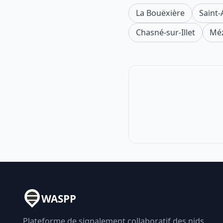
La Bouëxière
Saint
Chasné-sur-Illet
Méz
WASPP
Plateforme de signalement collaboratif des nids