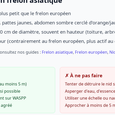
n frelon asiatique
lus petit que le frelon européen
r, pattes jaunes, abdomen sombre cerclé d'orange/ja
0 cm de diamètre, souvent en hauteur (toiture, arbr
jour (contrairement au frelon européen, plus actif au
Consultez nos guides :
Frelon asiatique
,
Frelon européen
,
Ni
✗ À ne pas faire
(au moins 5 m)
Tenter de détruire le nid
si possible
Asperger d'eau, d'essence
ent sur WASPP
Utiliser une échelle ou na
o agréé
Approcher à moins de 5 