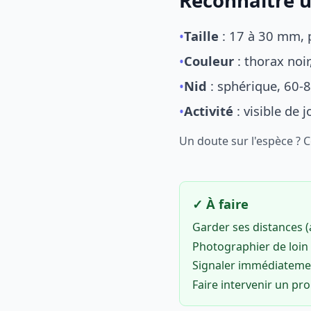
Reconnaître u
•
Taille
: 17 à 30 mm, p
•
Couleur
: thorax noi
•
Nid
: sphérique, 60-8
•
Activité
: visible de 
Un doute sur l'espèce ? 
✓ À faire
Garder ses distances 
Photographier de loin 
Signaler immédiatem
Faire intervenir un pr