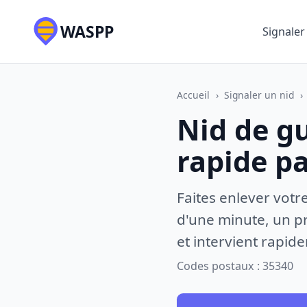
WASPP
Signaler
Accueil
›
Signaler un nid
›
Nid de gu
rapide p
Faites enlever votr
d'une minute, un pr
et intervient rapid
Codes postaux : 35340