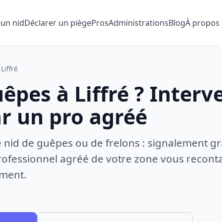
 un nid
Déclarer un piège
Pros
Administrations
Blog
À propos
Liffré
êpes à Liffré ? Interv
ar un pro agréé
e nid de guêpes ou de frelons : signalement gr
ofessionnel agréé de votre zone vous recontac
ement.