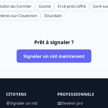
-Aubin-du-Cormier
Gosné
Ercé-près-Liffré
Livré-s
ières-sur-Couesnon
Dourdain
Prêt à signaler ?
Signaler un nid maintenant
CITOYENS
PROFESSIONNELS
Signaler un nid
Devenir pro