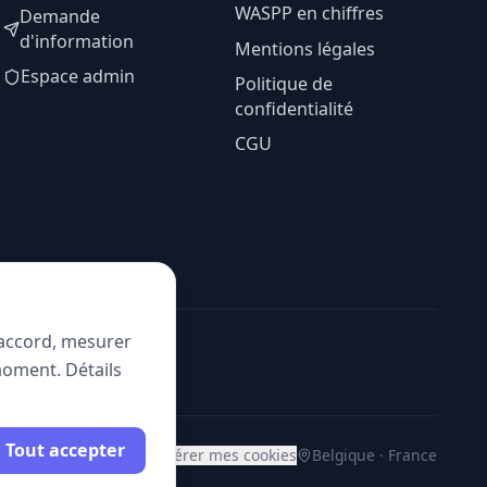
WASPP en chiffres
Demande
d'information
Mentions légales
Espace admin
Politique de
confidentialité
CGU
e accord, mesurer
moment. Détails
Tout accepter
Gérer mes cookies
Belgique · France