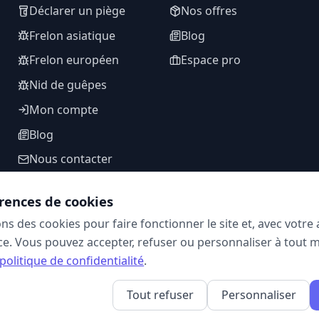
Déclarer un piège
Nos offres
Frelon asiatique
Blog
Frelon européen
Espace pro
Nid de guêpes
Mon compte
Blog
Nous contacter
rences de cookies
ons des cookies pour faire fonctionner le site et, avec votr
SUIVEZ-NOUS
e. Vous pouvez accepter, refuser ou personnaliser à tout 
politique de confidentialité
.
Tout refuser
Personnaliser