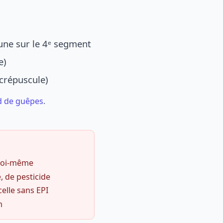
une sur le 4ᵉ segment
e)
 crépuscule)
d de guêpes
.
 soi-même
, de pesticide
celle sans EPI
m