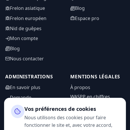
Frelon asiatique
Blog
Frelon européen
Espace pro
Nid de guêpes
Mon compte
Blog
Nous contacter
ADMINISTRATIONS
MENTIONS LÉGALES
En savoir plus
À propos
WASPP en chiffres
Demande
d'information
Mentions légales
Vos préférences de cookies
Espace admin
Politique de
Nous utilisons des cookies pour faire
confidentialité
fonctionner le site et, avec votre accord,