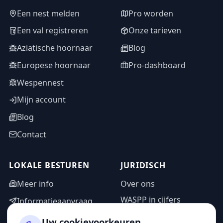
Een nest melden
Pro worden
Een val registreren
Onze tarieven
Aziatische hoornaar
Blog
Europese hoornaar
Pro-dashboard
Wespennest
Mijn account
Blog
Contact
LOKALE BESTUREN
JURIDISCH
Meer info
Over ons
WASPP in cijfers
Informatieaanvraag
Wettelijke vermeldingen
Adminzone
Uw cookievoorkeuren