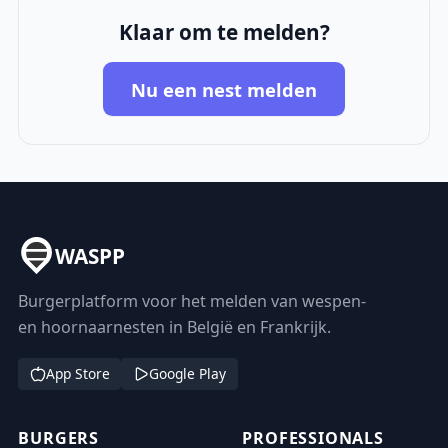
Klaar om te melden?
Nu een nest melden
WASPP
Burgerplatform voor het melden van wespen-
en hoornaarnesten in België en Frankrijk.
App Store
Google Play
BURGERS
PROFESSIONALS