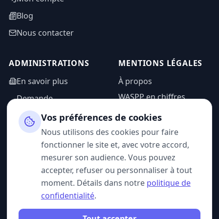
Blog
Nous contacter
ADMINISTRATIONS
MENTIONS LÉGALES
En savoir plus
À propos
WASPP en chiffres
Demande
d'information
Mentions légales
Vos préférences de cookies
Espace admin
Politique de
Nous utilisons des cookies pour faire
confidentialité
fonctionner le site et, avec votre accord,
CGU
mesurer son audience. Vous pouvez
accepter, refuser ou personnaliser à tout
moment. Détails dans notre
politique de
confidentialité
.
SUIVEZ-NOUS
Tout accepter