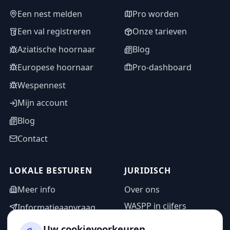
Een nest melden
Pro worden
Een val registreren
Onze tarieven
Aziatische hoornaar
Blog
Europese hoornaar
Pro-dashboard
Wespennest
Mijn account
Blog
Contact
LOKALE BESTUREN
JURIDISCH
Meer info
Over ons
WASPP in cijfers
Informatieaanvraag
Wettelijke vermeldingen
Adminzone
Uw cookievoorkeuren