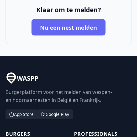
Klaar om te melden?
Nu een nest melden
WASPP
Burgerplatform voor het melden van wespen-
en hoornaarnesten in België en Frankrijk.
App Store
Google Play
BURGERS
PROFESSIONALS