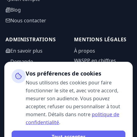
Blog
Nous contacter
ADMINISTRATIONS
MENTIONS LÉGALES
En savoir plus
À propos
WASPP en chiffres
Demande
d'information
Mentions légales
Vos préférences de cookies
Espace admin
Politique de
Nous utilisons des cookies pour faire
confidentialité
fonctionner le site et, avec votre accord,
CGU
mesurer son audience. Vous pouvez
accepter, refuser ou personnaliser à tout
moment. Détails dans notre
politique de
confidentialité
.
SUIVEZ-NOUS
Tout accepter