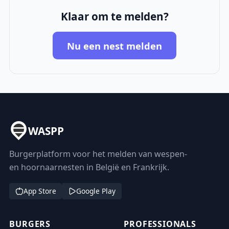
Klaar om te melden?
Nu een nest melden
WASPP
Burgerplatform voor het melden van wespen-
en hoornaarnesten in België en Frankrijk.
App Store
Google Play
BURGERS
PROFESSIONALS