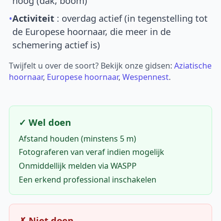
hoog (dak, boom)
•
Activiteit
: overdag actief (in tegenstelling tot
de Europese hoornaar, die meer in de
schemering actief is)
Twijfelt u over de soort? Bekijk onze gidsen:
Aziatische
hoornaar
,
Europese hoornaar
,
Wespennest
.
✓ Wel doen
Afstand houden (minstens 5 m)
Fotograferen van veraf indien mogelijk
Onmiddellijk melden via WASPP
Een erkend professional inschakelen
✗ Niet doen