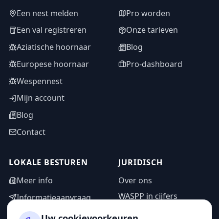
Een nest melden
Pro worden
Een val registreren
Onze tarieven
Aziatische hoornaar
Blog
Europese hoornaar
Pro-dashboard
Wespennest
Mijn account
Blog
Contact
LOKALE BESTUREN
JURIDISCH
Meer info
Over ons
WASPP in cijfers
Informatieaanvraag
Wettelijke vermeldingen
Adminzone
Uw cookievoorkeuren