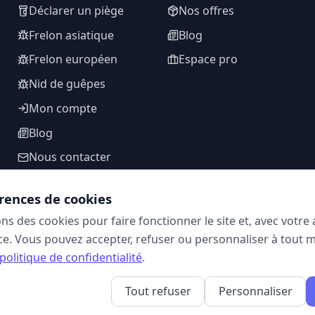
Déclarer un piège
Nos offres
Frelon asiatique
Blog
Frelon européen
Espace pro
Nid de guêpes
Mon compte
Blog
Nous contacter
rences de cookies
ons des cookies pour faire fonctionner le site et, avec votr
SUIVEZ-NOUS
e. Vous pouvez accepter, refuser ou personnaliser à tout 
politique de confidentialité
.
Tout refuser
Personnaliser