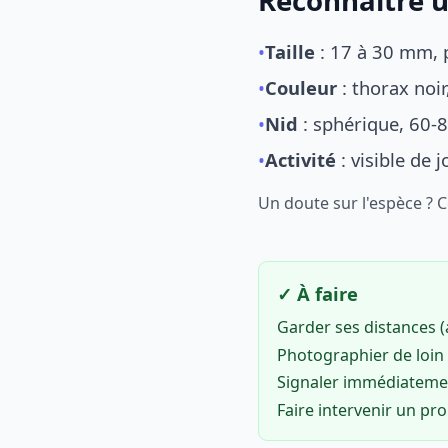
Reconnaître u
•
Taille
: 17 à 30 mm, p
•
Couleur
: thorax noi
•
Nid
: sphérique, 60-8
•
Activité
: visible de 
Un doute sur l'espèce ? 
✓ À faire
Garder ses distances 
Photographier de loin 
Signaler immédiatem
Faire intervenir un pr