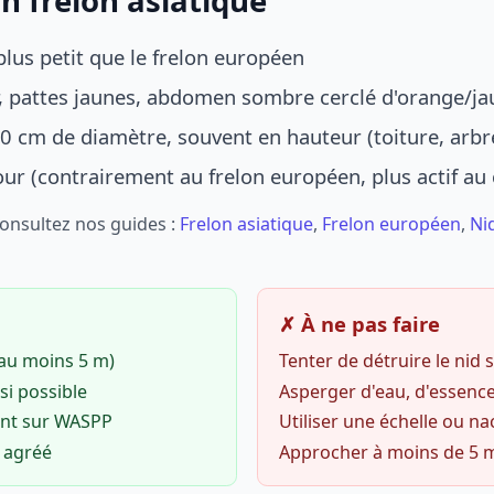
n frelon asiatique
lus petit que le frelon européen
r, pattes jaunes, abdomen sombre cerclé d'orange/ja
0 cm de diamètre, souvent en hauteur (toiture, arbr
jour (contrairement au frelon européen, plus actif au
Consultez nos guides :
Frelon asiatique
,
Frelon européen
,
Ni
✗ À ne pas faire
(au moins 5 m)
Tenter de détruire le nid
si possible
Asperger d'eau, d'essence
ent sur WASPP
Utiliser une échelle ou na
o agréé
Approcher à moins de 5 