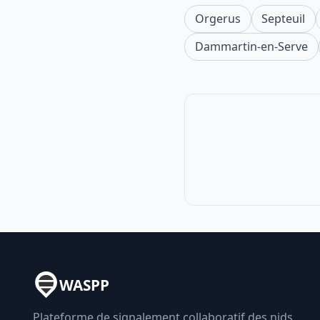
Orgerus
Septeuil
Dammartin-en-Serve
WASPP
Plateforme de signalement collaboratif des nids