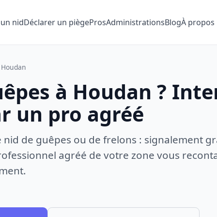
 un nid
Déclarer un piège
Pros
Administrations
Blog
À propos
Houdan
uêpes à Houdan ? Inte
ar un pro agréé
e nid de guêpes ou de frelons : signalement gr
ofessionnel agréé de votre zone vous recontac
ement.