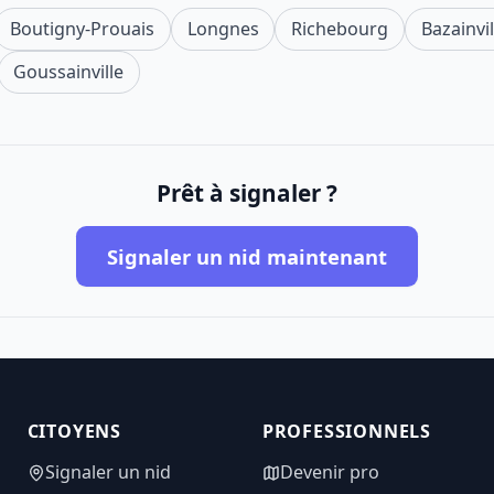
Boutigny-Prouais
Longnes
Richebourg
Bazainvil
Goussainville
Prêt à signaler ?
Signaler un nid maintenant
CITOYENS
PROFESSIONNELS
Signaler un nid
Devenir pro