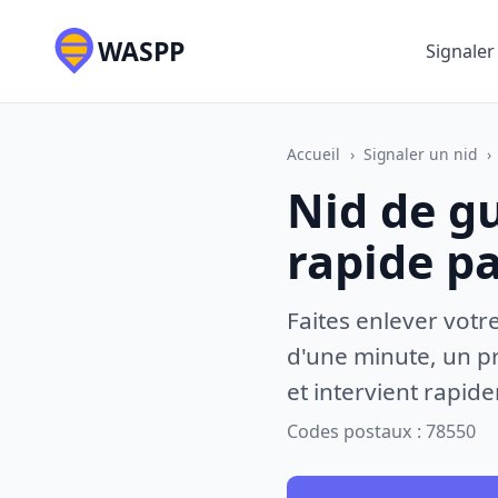
WASPP
Signaler
Accueil
›
Signaler un nid
›
Nid de g
rapide p
Faites enlever votr
d'une minute, un pr
et intervient rapid
Codes postaux : 78550