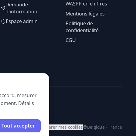
WASPP en chiffres
Demande
d'information
Mentions légales
Espace admin
Politique de
confidentialité
CGU
e accord, mesurer
moment. Détails
Tout accepter
Gérer mes cookies
Belgique · France