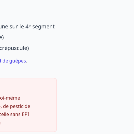
une sur le 4ᵉ segment
e)
 crépuscule)
d de guêpes
.
 soi-même
, de pesticide
celle sans EPI
m