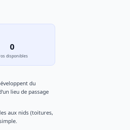
0
ros disponibles
développent du
d'un lieu de passage
s aux nids (toitures,
 simple.