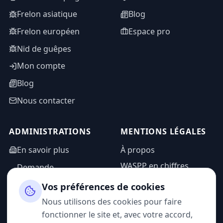
Frelon asiatique
Blog
Frelon européen
Espace pro
Nid de guêpes
Mon compte
Blog
Nous contacter
ADMINISTRATIONS
MENTIONS LÉGALES
En savoir plus
À propos
WASPP en chiffres
Demande
d'information
Mentions légales
Vos préférences de cookies
Espace admin
Politique de
Nous utilisons des cookies pour faire
confidentialité
fonctionner le site et, avec votre accord,