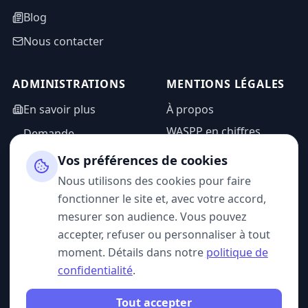
Blog
Nous contacter
ADMINISTRATIONS
MENTIONS LÉGALES
En savoir plus
À propos
WASPP en chiffres
Demande
d'information
Mentions légales
Vos préférences de cookies
Espace admin
Politique de
Nous utilisons des cookies pour faire
confidentialité
fonctionner le site et, avec votre accord,
CGU
mesurer son audience. Vous pouvez
accepter, refuser ou personnaliser à tout
moment. Détails dans notre
politique de
confidentialité
.
SUIVEZ-NOUS
Tout accepter