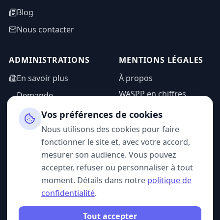
Blog
Nous contacter
ADMINISTRATIONS
MENTIONS LÉGALES
En savoir plus
À propos
WASPP en chiffres
Demande
d'information
Mentions légales
Vos préférences de cookies
Espace admin
Politique de
Nous utilisons des cookies pour faire
confidentialité
fonctionner le site et, avec votre accord,
CGU
mesurer son audience. Vous pouvez
accepter, refuser ou personnaliser à tout
moment. Détails dans notre
politique de
confidentialité
.
SUIVEZ-NOUS
Tout accepter