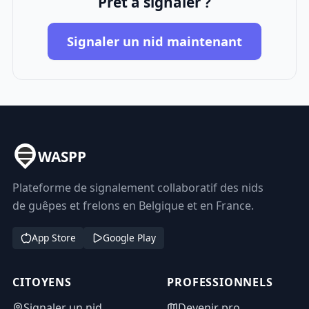
Prêt à signaler ?
Signaler un nid maintenant
WASPP
Plateforme de signalement collaboratif des nids
de guêpes et frelons en Belgique et en France.
App Store
Google Play
CITOYENS
PROFESSIONNELS
Signaler un nid
Devenir pro