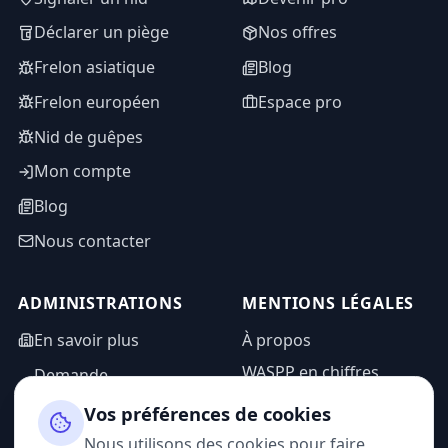
Déclarer un piège
Nos offres
Frelon asiatique
Blog
Frelon européen
Espace pro
Nid de guêpes
Mon compte
Blog
Nous contacter
ADMINISTRATIONS
MENTIONS LÉGALES
En savoir plus
À propos
WASPP en chiffres
Demande
d'information
Mentions légales
Vos préférences de cookies
Espace admin
Politique de
Nous utilisons des cookies pour faire