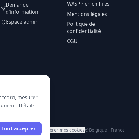
WASPP en chiffres
Demande
d'information
Mentions légales
Espace admin
Politique de
confidentialité
CGU
e accord, mesurer
moment. Détails
Tout accepter
Gérer mes cookies
Belgique · France