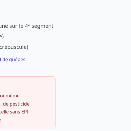
une sur le 4ᵉ segment
e)
 crépuscule)
d de guêpes
.
 soi-même
, de pesticide
celle sans EPI
m