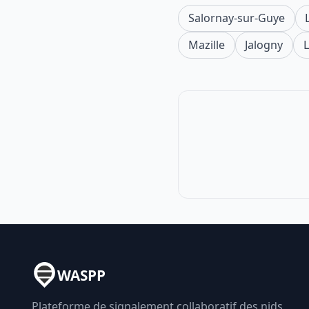
Salornay-sur-Guye
Mazille
Jalogny
WASPP
Plateforme de signalement collaboratif des nids