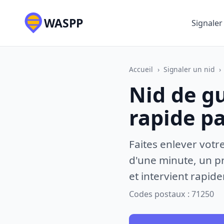
WASPP
Signaler
Accueil
›
Signaler un nid
›
Nid de g
rapide p
Faites enlever votr
d'une minute, un pr
et intervient rapid
Codes postaux : 71250