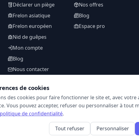
Déclarer un piège
Nos offres
Frelon asiatique
Blog
Frelon européen
Espace pro
Nid de guêpes
Mon compte
Blog
Nous contacter
rences de cookies
ons des cookies pour faire fonctionner le site et, avec votr
SUIVEZ-NOUS
e. Vous pouvez accepter, refuser ou personnaliser à tout 
politique de confidentialité
.
Tout refuser
Personnaliser