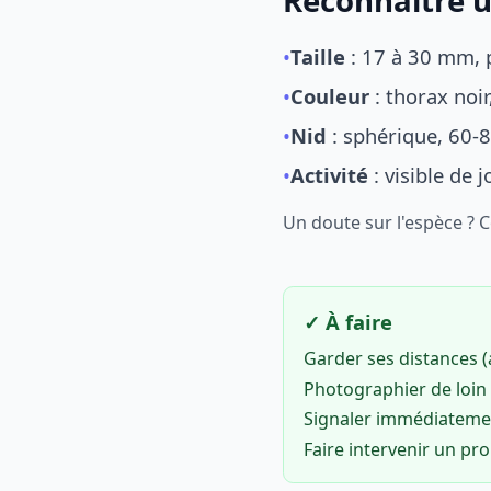
Reconnaître u
•
Taille
: 17 à 30 mm, p
•
Couleur
: thorax noi
•
Nid
: sphérique, 60-8
•
Activité
: visible de 
Un doute sur l'espèce ? 
✓ À faire
Garder ses distances 
Photographier de loin 
Signaler immédiatem
Faire intervenir un pr