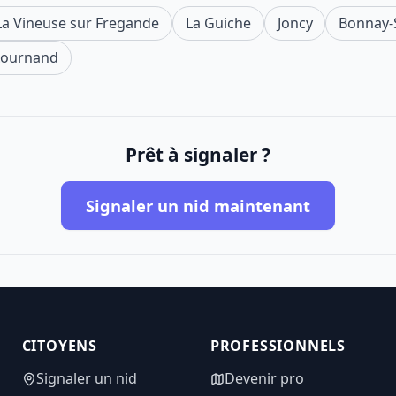
La Vineuse sur Fregande
La Guiche
Joncy
Bonnay-S
Lournand
Prêt à signaler ?
Signaler un nid maintenant
CITOYENS
PROFESSIONNELS
Signaler un nid
Devenir pro