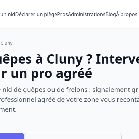
 un nid
Déclarer un piège
Pros
Administrations
Blog
À propos
Cluny
uêpes à Cluny ? Interv
ar un pro agréé
e nid de guêpes ou de frelons : signalement gr
ofessionnel agréé de votre zone vous recontac
ement.