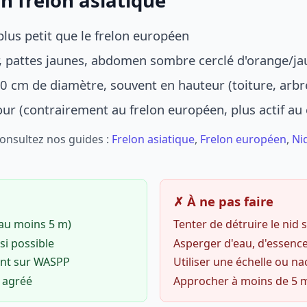
n frelon asiatique
lus petit que le frelon européen
r, pattes jaunes, abdomen sombre cerclé d'orange/ja
0 cm de diamètre, souvent en hauteur (toiture, arbr
jour (contrairement au frelon européen, plus actif au
Consultez nos guides :
Frelon asiatique
,
Frelon européen
,
Ni
✗ À ne pas faire
(au moins 5 m)
Tenter de détruire le nid
si possible
Asperger d'eau, d'essence
ent sur WASPP
Utiliser une échelle ou na
o agréé
Approcher à moins de 5 