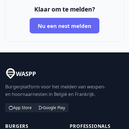
Klaar om te melden?
Nu een nest melden
WASPP
Burgerplatform voor het melden van wespen-
en hoornaarnesten in België en Frankrijk.
App Store
Google Play
BURGERS
PROFESSIONALS