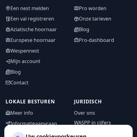
Een nest melden
Pro worden
Een val registreren
Onze tarieven
Aziatische hoornaar
Blog
Europese hoornaar
Pro-dashboard
Wespennest
Mijn account
Blog
Contact
LOKALE BESTUREN
JURIDISCH
Meer info
Over ons
WASPP in cijfers
Informatieaanvraag
Wettelijke vermeldingen
Adminzone
Uw cookievoorkeuren