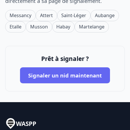
directement à sa page de signalement.
Messancy
Attert
Saint-Léger
Aubange
Etalle
Musson
Habay
Martelange
Prêt à signaler ?
Signaler un nid maintenant
WASPP