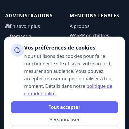
ADMINISTRATIONS
MENTIONS LÉGALES
En savoir plus
À propos
WASPP en chiffres
Demande
d'information
Mentions légales
Vos préférences de cookies
Espace admin
Politique de
Nous utilisons des cookies pour faire
confidentialité
fonctionner le site et, avec votre accord,
CGU
mesurer son audience. Vous pouvez
accepter, refuser ou personnaliser à tout
moment. Détails dans notre
politique de
confidentialité
.
SUIVEZ-NOUS
Tout accepter
Personnaliser
© 2026 WASPP. Tous droits réservés.