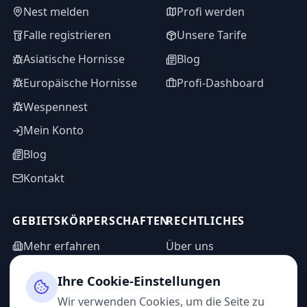
Nest melden
Profi werden
Falle registrieren
Unsere Tarife
Asiatische Hornisse
Blog
Europäische Hornisse
Profi-Dashboard
Wespennest
Mein Konto
Blog
Kontakt
GEBIETSKÖRPERSCHAFTEN
RECHTLICHES
Mehr erfahren
Über uns
WASPP in Zahlen
Informationsanfrage
Ihre Cookie-Einstellungen
Impressum
Admin-Bereich
Wir verwenden Cookies, um die Seite zu