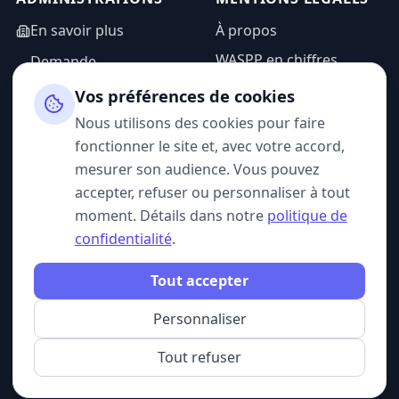
En savoir plus
À propos
WASPP en chiffres
Demande
d'information
Mentions légales
Vos préférences de cookies
Espace admin
Politique de
Nous utilisons des cookies pour faire
confidentialité
fonctionner le site et, avec votre accord,
CGU
mesurer son audience. Vous pouvez
accepter, refuser ou personnaliser à tout
moment. Détails dans notre
politique de
confidentialité
.
SUIVEZ-NOUS
Tout accepter
Personnaliser
© 2026 WASPP. Tous droits réservés.
Gérer mes cookies
Belgique · France
Tout refuser