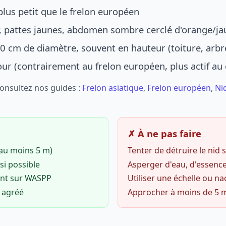
lus petit que le frelon européen
r, pattes jaunes, abdomen sombre cerclé d'orange/ja
0 cm de diamètre, souvent en hauteur (toiture, arbr
jour (contrairement au frelon européen, plus actif au
Consultez nos guides :
Frelon asiatique
,
Frelon européen
,
Ni
✗ À ne pas faire
(au moins 5 m)
Tenter de détruire le nid
si possible
Asperger d'eau, d'essence
ent sur WASPP
Utiliser une échelle ou na
o agréé
Approcher à moins de 5 