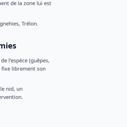
nt de la zone lui est
nehies, Trélon.
rmies
, de l'espèce (guêpes,
 fixe librement son
le nid, un
ervention.