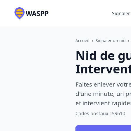
WASPP
Signaler
Accueil
›
Signaler un nid
›
Nid de g
Interven
Faites enlever votr
d'une minute, un pr
et intervient rapid
Codes postaux : 59610