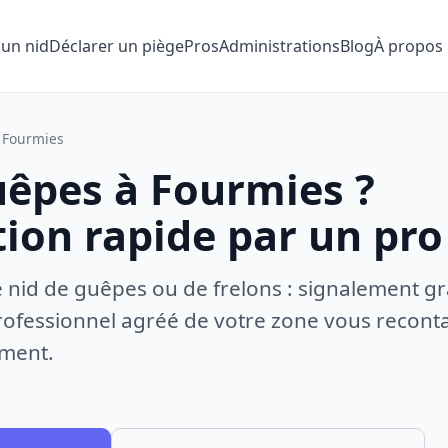
 un nid
Déclarer un piège
Pros
Administrations
Blog
À propos
Fourmies
uêpes à Fourmies ?
tion rapide par un pro
e nid de guêpes ou de frelons : signalement gr
ofessionnel agréé de votre zone vous recontac
ement.