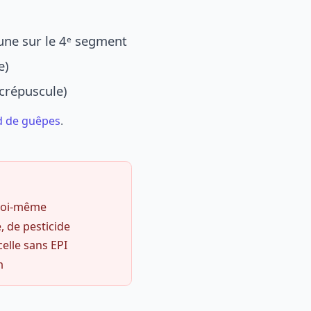
une sur le 4ᵉ segment
e)
 crépuscule)
d de guêpes
.
 soi-même
, de pesticide
celle sans EPI
m