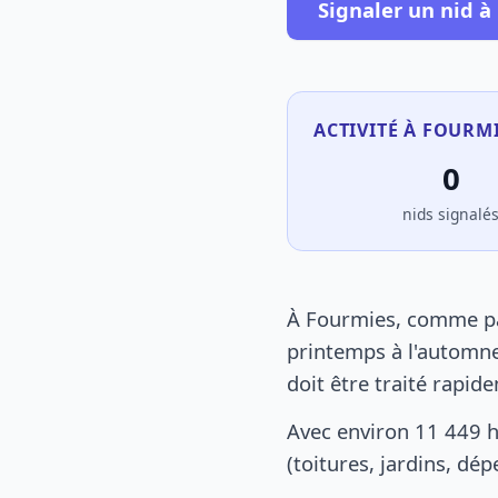
Signaler un nid à
ACTIVITÉ À FOURMI
0
nids signalé
À Fourmies, comme par
printemps à l'automne
doit être traité rapid
Avec environ 11 449 
(toitures, jardins, dé