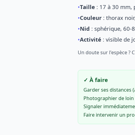
•
Taille
: 17 à 30 mm, p
•
Couleur
: thorax noi
•
Nid
: sphérique, 60-8
•
Activité
: visible de 
Un doute sur l'espèce ? 
✓ À faire
Garder ses distances 
Photographier de loin 
Signaler immédiatem
Faire intervenir un pr