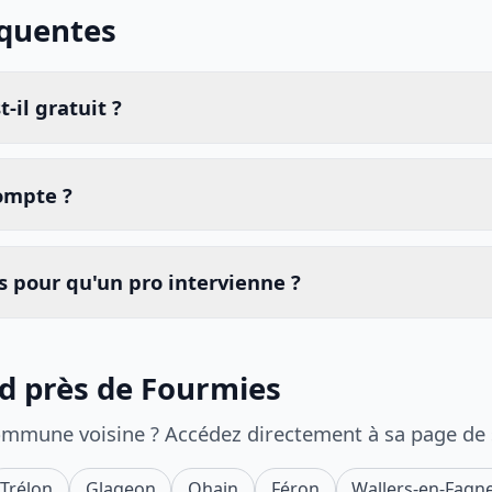
équentes
-il gratuit ?
compte ?
 pour qu'un pro intervienne ?
id près de Fourmies
ommune voisine ? Accédez directement à sa page de
Trélon
Glageon
Ohain
Féron
Wallers-en-Fagn