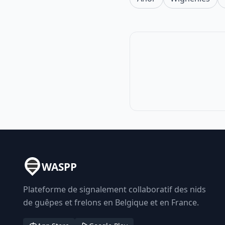
WASPP
Plateforme de signalement collaboratif des nids
de guêpes et frelons en Belgique et en France.