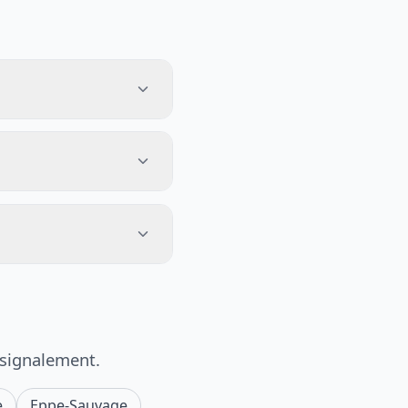
 signalement.
e
Eppe-Sauvage