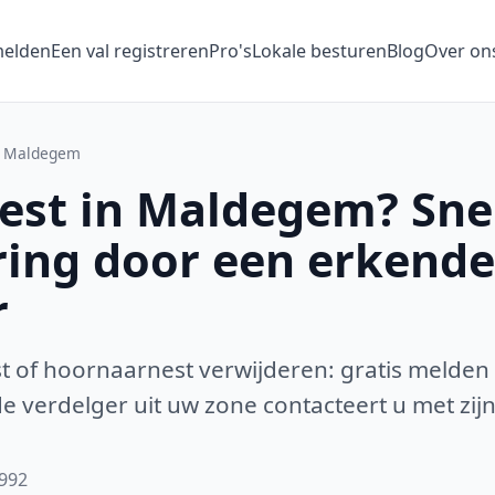
melden
Een val registreren
Pro's
Lokale besturen
Blog
Over on
Maldegem
st in Maldegem? Sne
ring door een erkende
r
 of hoornaarnest verwijderen: gratis melden
 verdelger uit uw zone contacteert u met zijn
9992