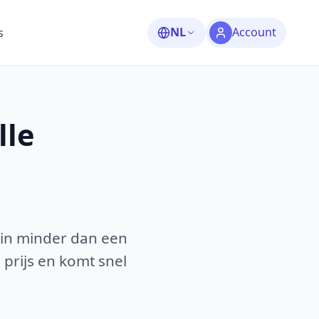
NL
Account
s
lle
 in minder dan een
 prijs en komt snel