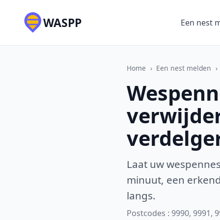
WASPP
Een nest 
Home
›
Een nest melden
›
Wespenne
verwijde
verdelge
Laat uw wespennest
minuut, een erkende
langs.
Postcodes : 9990, 9991, 