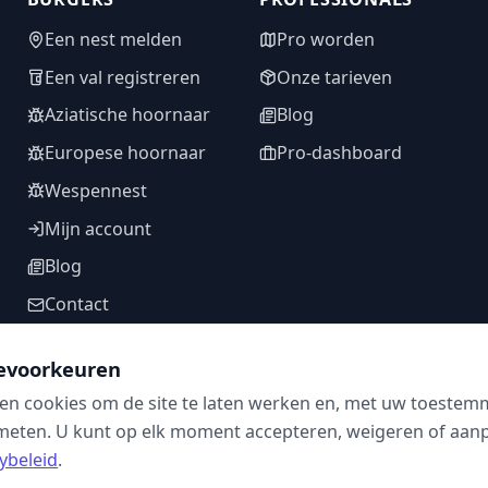
Een nest melden
Pro worden
Een val registreren
Onze tarieven
Aziatische hoornaar
Blog
Europese hoornaar
Pro-dashboard
Wespennest
Mijn account
Blog
Contact
evoorkeuren
en cookies om de site te laten werken en, met uw toestem
VOLG ONS
meten. U kunt op elk moment accepteren, weigeren of aanpa
ybeleid
.