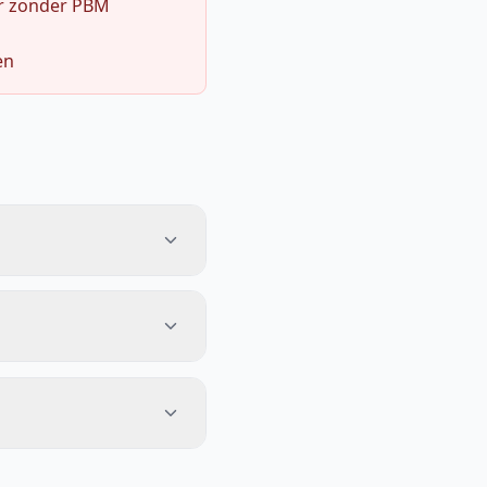
r zonder PBM
en