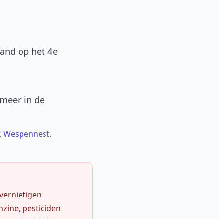
band op het 4e
 meer in de
,
Wespennest
.
 vernietigen
zine, pesticiden