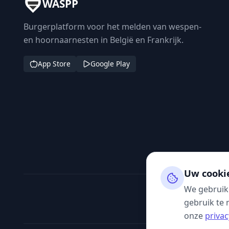
WASPP
Burgerplatform voor het melden van wespen-
en hoornaarnesten in België en Frankrijk.
App Store
Google Play
Uw cooki
We gebruik
gebruik te 
onze
privac