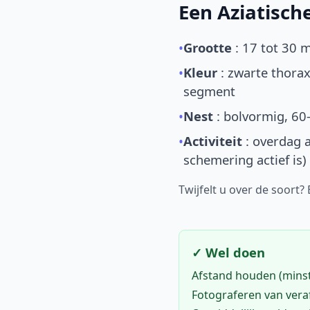
Een Aziatisc
•
Grootte
: 17 tot 30 
•
Kleur
: zwarte thorax
segment
•
Nest
: bolvormig, 60
•
Activiteit
: overdag a
schemering actief is)
Twijfelt u over de soort?
✓ Wel doen
Afstand houden (mins
Fotograferen van vera