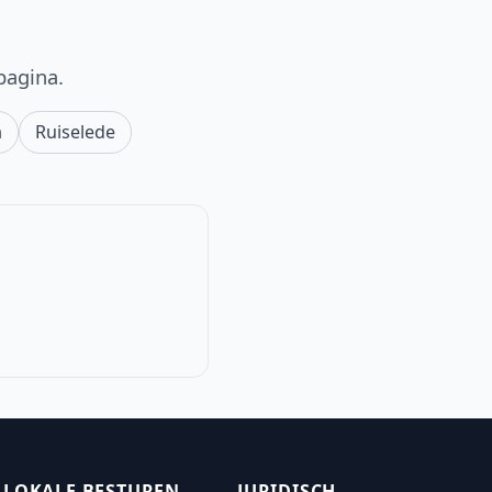
pagina.
m
Ruiselede
LOKALE BESTUREN
JURIDISCH