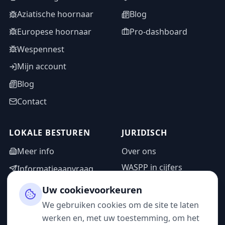
Aziatische hoornaar
Blog
Europese hoornaar
Pro-dashboard
Wespennest
Mijn account
Blog
Contact
LOKALE BESTUREN
JURIDISCH
Meer info
Over ons
WASPP in cijfers
Informatieaanvraag
Wettelijke vermeldingen
Adminzone
Uw cookievoorkeuren
Privacybeleid
We gebruiken cookies om de site te laten
Gebruiksvoorwaarden
werken en, met uw toestemming, om het