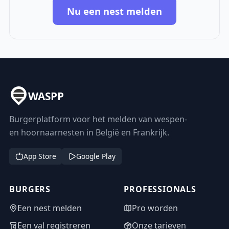
Nu een nest melden
WASPP
Burgerplatform voor het melden van wespen-
en hoornaarnesten in België en Frankrijk.
App Store
Google Play
BURGERS
PROFESSIONALS
Een nest melden
Pro worden
Een val registreren
Onze tarieven