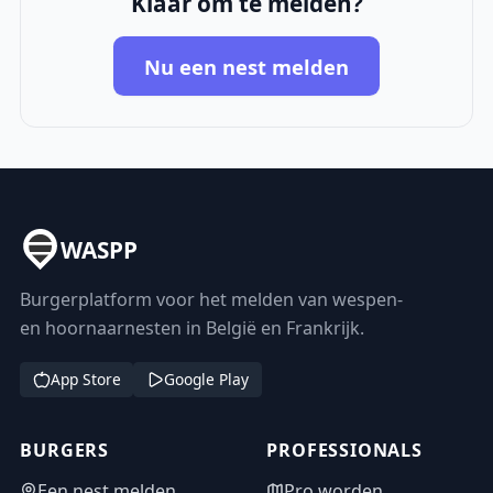
Klaar om te melden?
Nu een nest melden
WASPP
Burgerplatform voor het melden van wespen-
en hoornaarnesten in België en Frankrijk.
App Store
Google Play
BURGERS
PROFESSIONALS
Een nest melden
Pro worden