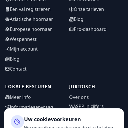
Een val registreren
Onze tarieven
Aziatische hoornaar
Blog
Europese hoornaar
Pro-dashboard
Wespennest
Mijn account
Blog
Contact
LOKALE BESTUREN
JURIDISCH
Meer info
Over ons
WASPP in cijfers
Informatieaanvraag
Wettelijke vermeldingen
Adminzone
Uw cookievoorkeuren
Privacybeleid
We gebruiken cookies om de site te laten