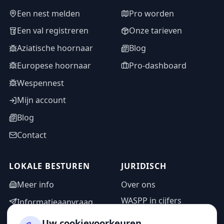
Een nest melden
Pro worden
Een val registreren
Onze tarieven
Aziatische hoornaar
Blog
Europese hoornaar
Pro-dashboard
Wespennest
Mijn account
Blog
Contact
LOKALE BESTUREN
JURIDISCH
Meer info
Over ons
WASPP in cijfers
Informatieaanvraag
Wettelijke vermeldingen
Adminzone
Uw cookievoorkeuren