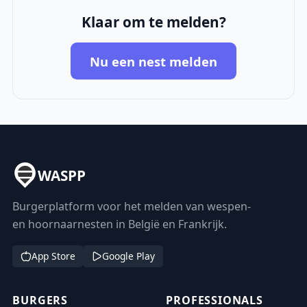
Klaar om te melden?
Nu een nest melden
WASPP
Burgerplatform voor het melden van wespen-
en hoornaarnesten in België en Frankrijk.
App Store
Google Play
BURGERS
PROFESSIONALS