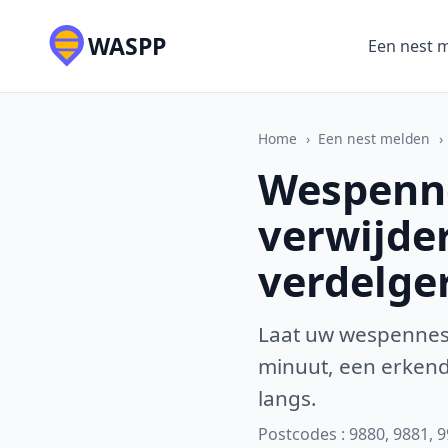
WASPP
Een nest 
Home
›
Een nest melden
›
Wespenne
verwijde
verdelge
Laat uw wespennest
minuut, een erkende
langs.
Postcodes : 9880, 9881, 