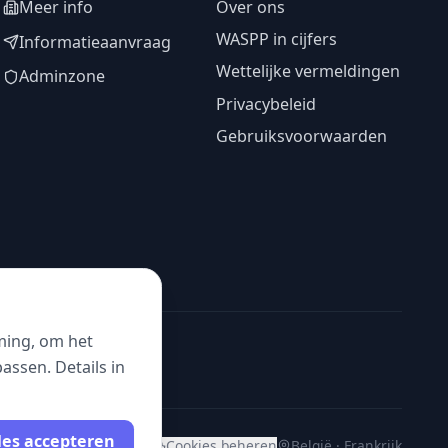
Meer info
Over ons
WASPP in cijfers
Informatieaanvraag
Wettelijke vermeldingen
Adminzone
Privacybeleid
Gebruiksvoorwaarden
ming, om het
ssen. Details in
les accepteren
Cookies beheren
België · Frankrijk