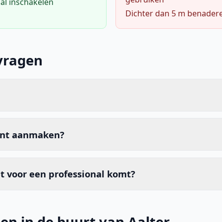
al inschakelen
Dichter dan 5 m benader
vragen
unt aanmaken?
t voor een professional komt?
en in de buurt van Aalter