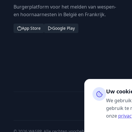
Burgerplatform voor het melden van wespen-
en hoornaarnesten in België en Frankrijk.
App Store
Google Play
Uw cooki
We gebruik
gebruik te 
onze
privac
© 2026 WASPP. Alle rechten voorbehouden.