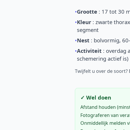
•
Grootte
: 17 tot 30 
•
Kleur
: zwarte thorax
segment
•
Nest
: bolvormig, 60
•
Activiteit
: overdag a
schemering actief is)
Twijfelt u over de soort?
✓ Wel doen
Afstand houden (mins
Fotograferen van vera
Onmiddellijk melden 