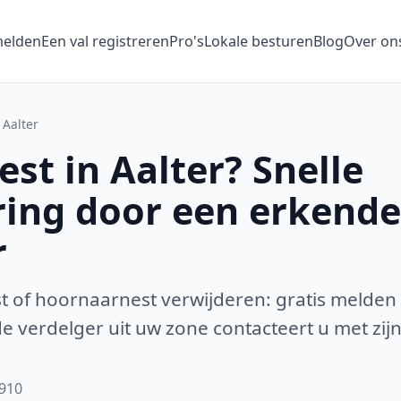
melden
Een val registreren
Pro's
Lokale besturen
Blog
Over on
Aalter
st in Aalter? Snelle
ring door een erkende
r
 of hoornaarnest verwijderen: gratis melden
 verdelger uit uw zone contacteert u met zijn
9910