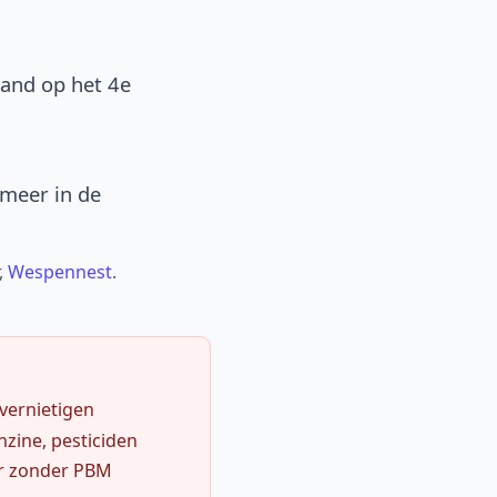
band op het 4e
 meer in de
,
Wespennest
.
 vernietigen
zine, pesticiden
r zonder PBM