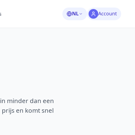
NL
Account
s
 in minder dan een
 prijs en komt snel