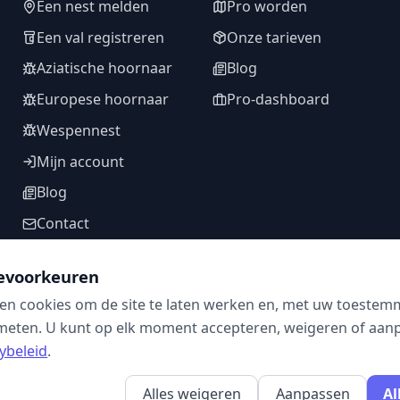
Een nest melden
Pro worden
Een val registreren
Onze tarieven
Aziatische hoornaar
Blog
Europese hoornaar
Pro-dashboard
Wespennest
Mijn account
Blog
Contact
evoorkeuren
en cookies om de site te laten werken en, met uw toestem
VOLG ONS
meten. U kunt op elk moment accepteren, weigeren of aanpa
ybeleid
.
Alles weigeren
Aanpassen
Al