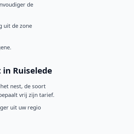
envoudiger de
g uit de zone
gene.
 in Ruiselede
het nest, de soort
aalt vrij zijn tarief.
lger uit uw regio