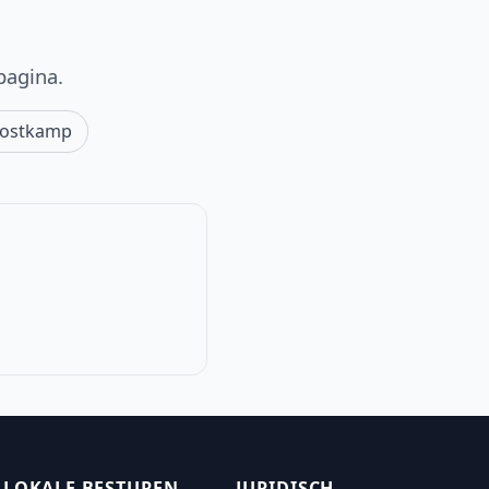
pagina.
ostkamp
LOKALE BESTUREN
JURIDISCH