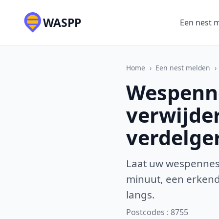
WASPP
Een nest 
Home
›
Een nest melden
›
Wespenne
verwijde
verdelge
Laat uw wespennest
minuut, een erkende
langs.
Postcodes : 8755