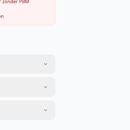
r zonder PBM
en