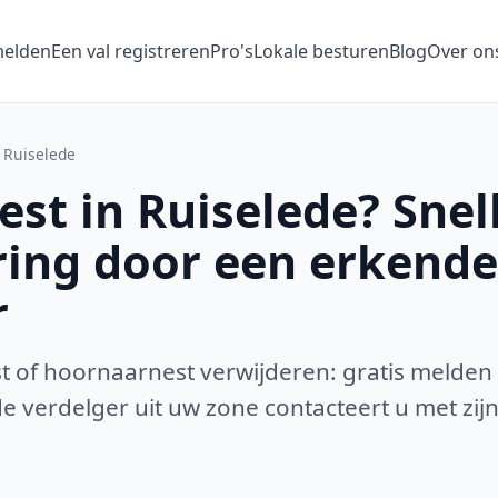
melden
Een val registreren
Pro's
Lokale besturen
Blog
Over on
Ruiselede
st in Ruiselede? Snel
ring door een erkende
r
 of hoornaarnest verwijderen: gratis melden
 verdelger uit uw zone contacteert u met zijn