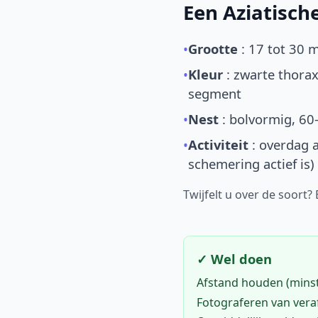
Een Aziatisc
•
Grootte
: 17 tot 30 
•
Kleur
: zwarte thorax
segment
•
Nest
: bolvormig, 60
•
Activiteit
: overdag a
schemering actief is)
Twijfelt u over de soort?
✓ Wel doen
Afstand houden (mins
Fotograferen van vera