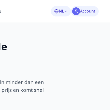
NL
Account
s
le
 in minder dan een
 prijs en komt snel