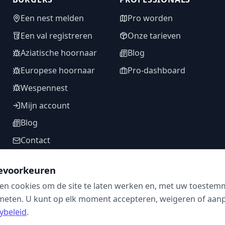
Een nest melden
Pro worden
Een val registreren
Onze tarieven
Aziatische hoornaar
Blog
Europese hoornaar
Pro-dashboard
Wespennest
Mijn account
Blog
Contact
evoorkeuren
en cookies om de site te laten werken en, met uw toestem
VOLG ONS
meten. U kunt op elk moment accepteren, weigeren of aanpa
ybeleid
.