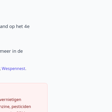
band op het 4e
 meer in de
,
Wespennest
.
 vernietigen
zine, pesticiden