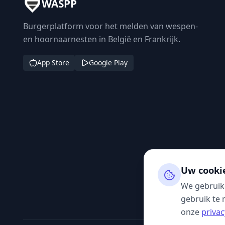
WASPP
Burgerplatform voor het melden van wespen-
en hoornaarnesten in België en Frankrijk.
App Store
Google Play
Uw cooki
We gebruik
gebruik te 
onze
privac