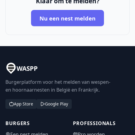
Klaar om te melden?
Nu een nest melden
WASPP
Burgerplatform voor het melden van wespen-
en hoornaarnesten in België en Frankrijk.
App Store
Google Play
BURGERS
PROFESSIONALS
Een nest melden
Pro worden