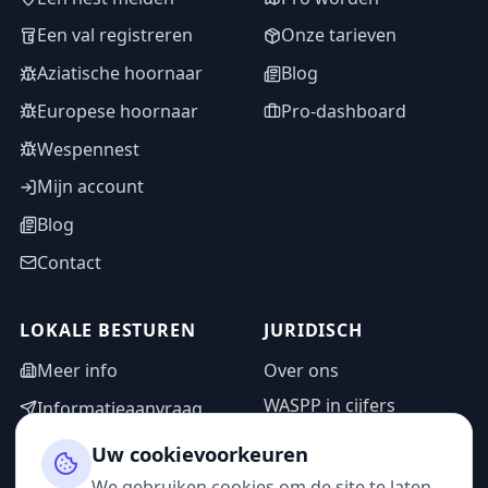
Een val registreren
Onze tarieven
Aziatische hoornaar
Blog
Europese hoornaar
Pro-dashboard
Wespennest
Mijn account
Blog
Contact
LOKALE BESTUREN
JURIDISCH
Meer info
Over ons
WASPP in cijfers
Informatieaanvraag
Wettelijke vermeldingen
Adminzone
Uw cookievoorkeuren
Privacybeleid
We gebruiken cookies om de site te laten