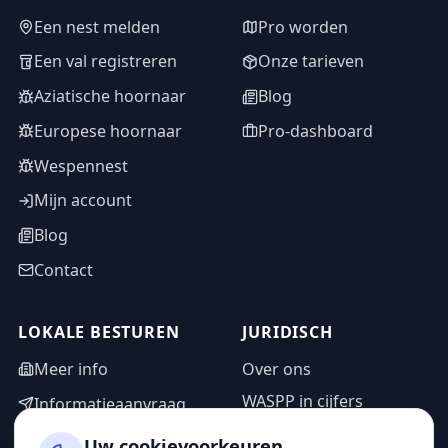
Een nest melden
Pro worden
Een val registreren
Onze tarieven
Aziatische hoornaar
Blog
Europese hoornaar
Pro-dashboard
Wespennest
Mijn account
Blog
Contact
LOKALE BESTUREN
JURIDISCH
Meer info
Over ons
WASPP in cijfers
Informatieaanvraag
Wettelijke vermeldingen
Adminzone
Uw cookievoorkeuren