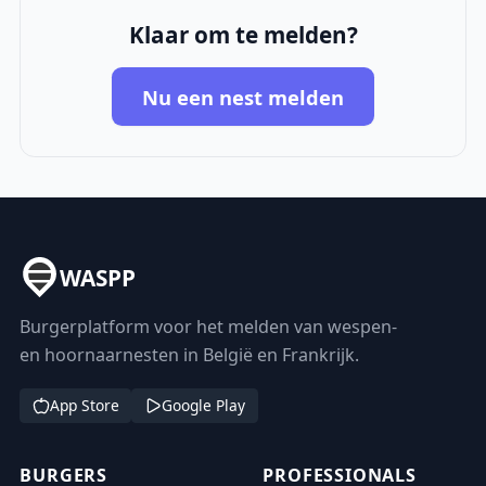
Klaar om te melden?
Nu een nest melden
WASPP
Burgerplatform voor het melden van wespen-
en hoornaarnesten in België en Frankrijk.
App Store
Google Play
BURGERS
PROFESSIONALS