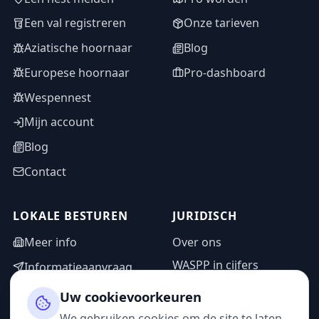
Een val registreren
Onze tarieven
Aziatische hoornaar
Blog
Europese hoornaar
Pro-dashboard
Wespennest
Mijn account
Blog
Contact
LOKALE BESTUREN
JURIDISCH
Meer info
Over ons
WASPP in cijfers
Informatieaanvraag
Wettelijke vermeldingen
Adminzone
Uw cookievoorkeuren
Privacybeleid
We gebruiken cookies om de site te laten