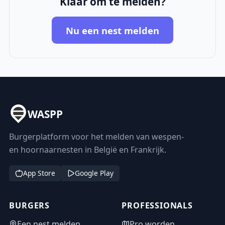
Klaar om te melden?
Nu een nest melden
WASPP
Burgerplatform voor het melden van wespen-
en hoornaarnesten in België en Frankrijk.
App Store
Google Play
BURGERS
PROFESSIONALS
Een nest melden
Pro worden