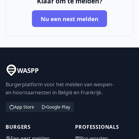
Klaar om te melden?
Nu een nest melden
WASPP
Burgerplatform voor het melden van wespen-
en hoornaarnesten in België en Frankrijk.
App Store
Google Play
BURGERS
PROFESSIONALS
Een nest melden
Pro worden