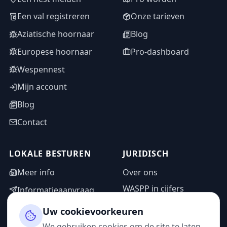
Een val registreren
Onze tarieven
Aziatische hoornaar
Blog
Europese hoornaar
Pro-dashboard
Wespennest
Mijn account
Blog
Contact
LOKALE BESTUREN
JURIDISCH
Meer info
Over ons
WASPP in cijfers
Informatieaanvraag
Wettelijke vermeldingen
Adminzone
Uw cookievoorkeuren
Privacybeleid
We gebruiken cookies om de site te laten