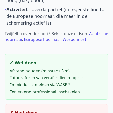
hoog (dak, boom)
•
Activiteit
: overdag actief (in tegenstelling tot
de Europese hoornaar, die meer in de
schemering actief is)
Twijfelt u over de soort? Bekijk onze gidsen:
Aziatische
hoornaar
,
Europese hoornaar
,
Wespennest
.
✓ Wel doen
Afstand houden (minstens 5 m)
Fotograferen van veraf indien mogelijk
Onmiddellijk melden via WASPP
Een erkend professional inschakelen
✗ Niet doen