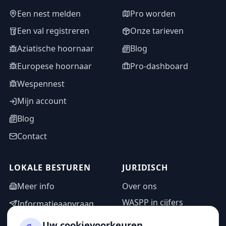
Een nest melden
Pro worden
Een val registreren
Onze tarieven
Aziatische hoornaar
Blog
Europese hoornaar
Pro-dashboard
Wespennest
Mijn account
Blog
Contact
LOKALE BESTUREN
JURIDISCH
Meer info
Over ons
WASPP in cijfers
Informatieaanvraag
Wettelijke vermeldingen
Adminzone
Uw cookievoorkeuren