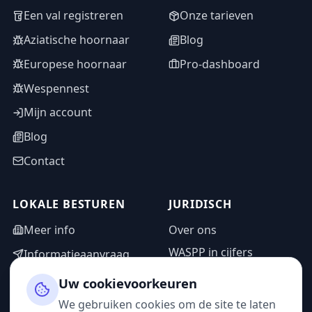
Een val registreren
Onze tarieven
Aziatische hoornaar
Blog
Europese hoornaar
Pro-dashboard
Wespennest
Mijn account
Blog
Contact
LOKALE BESTUREN
JURIDISCH
Meer info
Over ons
WASPP in cijfers
Informatieaanvraag
Wettelijke vermeldingen
Adminzone
Uw cookievoorkeuren
Privacybeleid
We gebruiken cookies om de site te laten