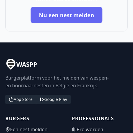
Nu een nest melden
WASPP
Burgerplatform voor het melden van wespen-
en hoornaarnesten in België en Frankrijk.
App Store
Google Play
BURGERS
PROFESSIONALS
Een nest melden
Pro worden