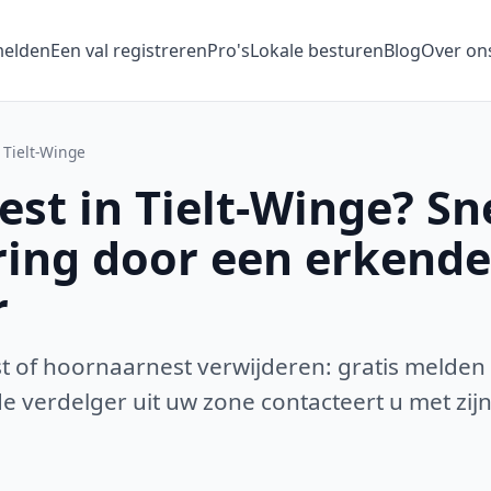
melden
Een val registreren
Pro's
Lokale besturen
Blog
Over on
Tielt-Winge
st in Tielt-Winge? Sn
ring door een erkende
r
 of hoornaarnest verwijderen: gratis melden
 verdelger uit uw zone contacteert u met zijn