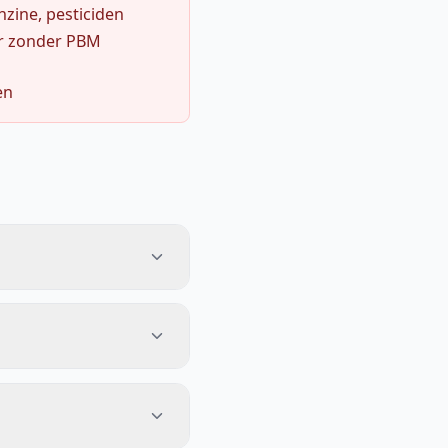
zine, pesticiden
r zonder PBM
en