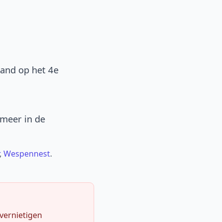
band op het 4e
 meer in de
,
Wespennest
.
 vernietigen