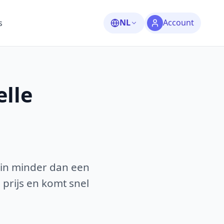
NL
Account
s
elle
 in minder dan een
 prijs en komt snel