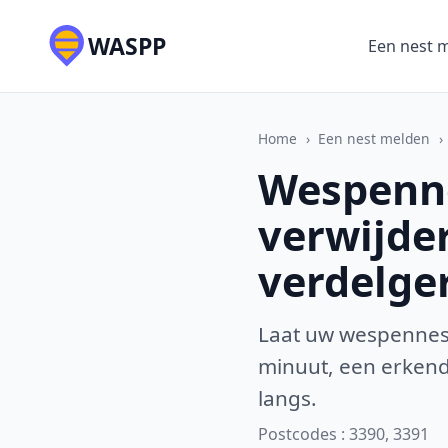
WASPP
Een nest 
Home
›
Een nest melden
›
Wespenne
verwijde
verdelge
Laat uw wespennest
minuut, een erkende
langs.
Postcodes : 3390, 3391