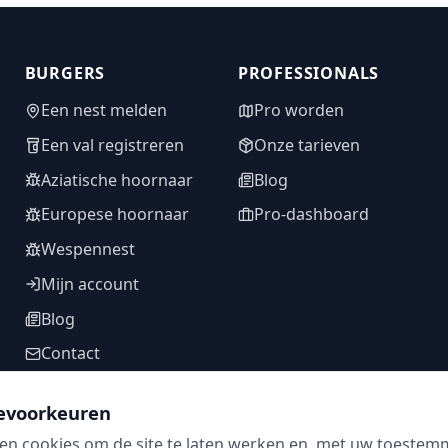
BURGERS
PROFESSIONALS
Een nest melden
Pro worden
Een val registreren
Onze tarieven
Aziatische hoornaar
Blog
Europese hoornaar
Pro-dashboard
Wespennest
Mijn account
Blog
Contact
evoorkeuren
en cookies om de site te laten werken en, met uw toestem