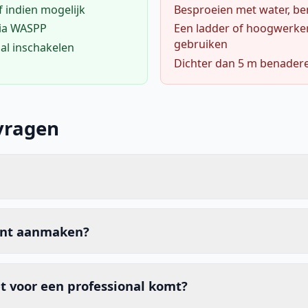
f indien mogelijk
Besproeien met water, ben
via WASPP
Een ladder of hoogwerke
gebruiken
al inschakelen
Dichter dan 5 m benader
vragen
unt aanmaken?
t voor een professional komt?