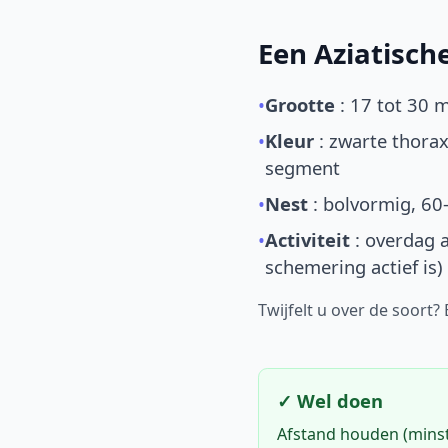
Een Aziatisc
•
Grootte
: 17 tot 30 
•
Kleur
: zwarte thorax
segment
•
Nest
: bolvormig, 60
•
Activiteit
: overdag a
schemering actief is)
Twijfelt u over de soort?
✓ Wel doen
Afstand houden (mins