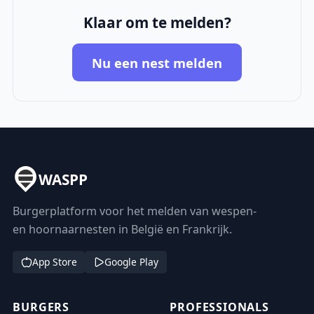
Klaar om te melden?
Nu een nest melden
WASPP
Burgerplatform voor het melden van wespen-
en hoornaarnesten in België en Frankrijk.
App Store
Google Play
BURGERS
PROFESSIONALS