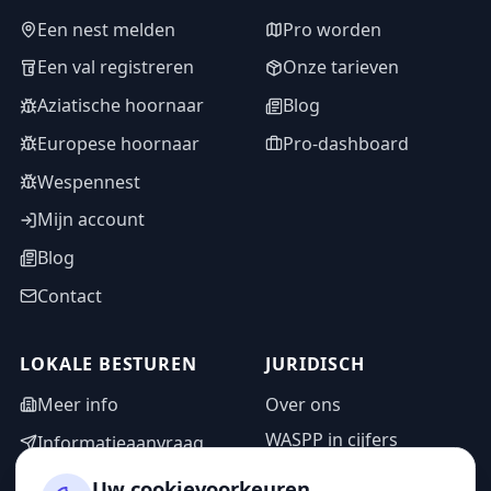
Een nest melden
Pro worden
Een val registreren
Onze tarieven
Aziatische hoornaar
Blog
Europese hoornaar
Pro-dashboard
Wespennest
Mijn account
Blog
Contact
LOKALE BESTUREN
JURIDISCH
Meer info
Over ons
WASPP in cijfers
Informatieaanvraag
Wettelijke vermeldingen
Adminzone
Uw cookievoorkeuren