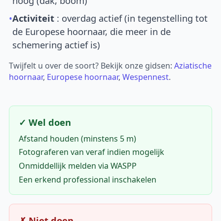
hoog (dak, boom)
•
Activiteit
: overdag actief (in tegenstelling tot
de Europese hoornaar, die meer in de
schemering actief is)
Twijfelt u over de soort? Bekijk onze gidsen:
Aziatische
hoornaar
,
Europese hoornaar
,
Wespennest
.
✓ Wel doen
Afstand houden (minstens 5 m)
Fotograferen van veraf indien mogelijk
Onmiddellijk melden via WASPP
Een erkend professional inschakelen
✗ Niet doen