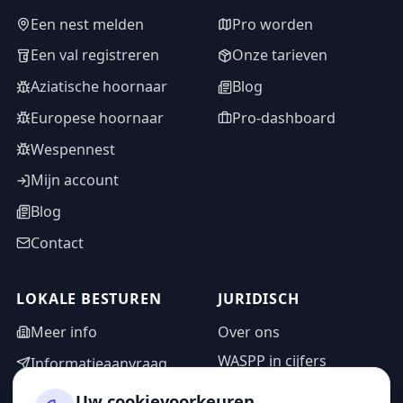
Een nest melden
Pro worden
Een val registreren
Onze tarieven
Aziatische hoornaar
Blog
Europese hoornaar
Pro-dashboard
Wespennest
Mijn account
Blog
Contact
LOKALE BESTUREN
JURIDISCH
Meer info
Over ons
WASPP in cijfers
Informatieaanvraag
Wettelijke vermeldingen
Adminzone
Uw cookievoorkeuren