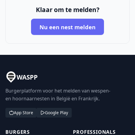
Klaar om te melden?
Nu een nest melden
WASPP
Burgerplatform voor het melden van wespen-
en hoornaarnesten in België en Frankrijk.
App Store
Google Play
BURGERS
PROFESSIONALS