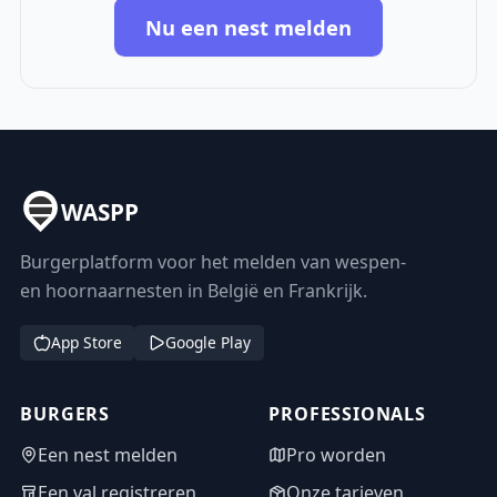
Nu een nest melden
WASPP
Burgerplatform voor het melden van wespen-
en hoornaarnesten in België en Frankrijk.
App Store
Google Play
BURGERS
PROFESSIONALS
Een nest melden
Pro worden
Een val registreren
Onze tarieven