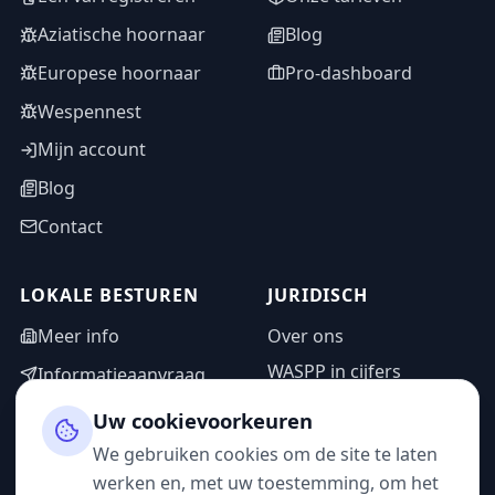
Aziatische hoornaar
Blog
Europese hoornaar
Pro-dashboard
Wespennest
Mijn account
Blog
Contact
LOKALE BESTUREN
JURIDISCH
Meer info
Over ons
WASPP in cijfers
Informatieaanvraag
Wettelijke vermeldingen
Adminzone
Uw cookievoorkeuren
Privacybeleid
We gebruiken cookies om de site te laten
Gebruiksvoorwaarden
werken en, met uw toestemming, om het