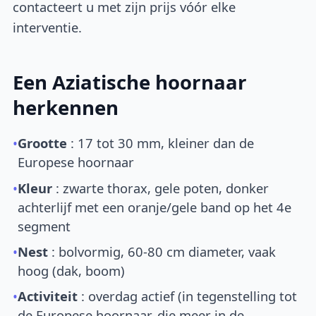
contacteert u met zijn prijs vóór elke
interventie.
Een Aziatische hoornaar
herkennen
•
Grootte
: 17 tot 30 mm, kleiner dan de
Europese hoornaar
•
Kleur
: zwarte thorax, gele poten, donker
achterlijf met een oranje/gele band op het 4e
segment
•
Nest
: bolvormig, 60-80 cm diameter, vaak
hoog (dak, boom)
•
Activiteit
: overdag actief (in tegenstelling tot
de Europese hoornaar, die meer in de