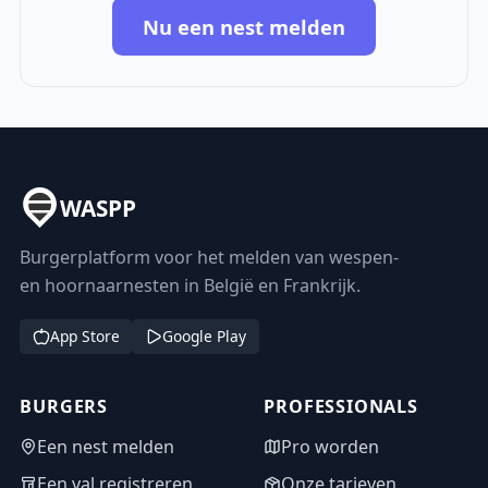
Nu een nest melden
WASPP
Burgerplatform voor het melden van wespen-
en hoornaarnesten in België en Frankrijk.
App Store
Google Play
BURGERS
PROFESSIONALS
Een nest melden
Pro worden
Een val registreren
Onze tarieven