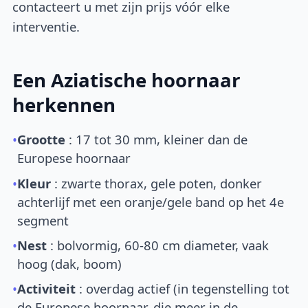
contacteert u met zijn prijs vóór elke
interventie.
Een Aziatische hoornaar
herkennen
•
Grootte
: 17 tot 30 mm, kleiner dan de
Europese hoornaar
•
Kleur
: zwarte thorax, gele poten, donker
achterlijf met een oranje/gele band op het 4e
segment
•
Nest
: bolvormig, 60-80 cm diameter, vaak
hoog (dak, boom)
•
Activiteit
: overdag actief (in tegenstelling tot
de Europese hoornaar, die meer in de